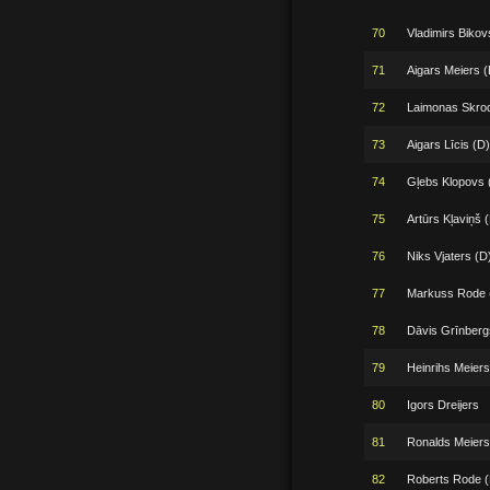
70
Vladimirs Bikov
71
Aigars Meiers (
72
Laimonas Skro
73
Aigars Līcis (D)
74
Gļebs Klopovs 
75
Artūrs Kļaviņš 
76
Niks Vjaters (D
77
Markuss Rode 
78
Dāvis Grīnberg
79
Heinrihs Meiers
80
Igors Dreijers
81
Ronalds Meiers
82
Roberts Rode (