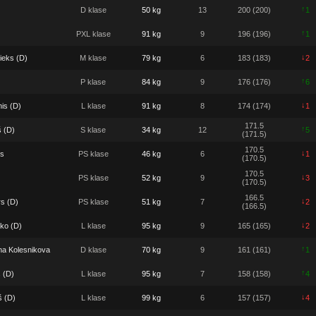
↑
D klase
50 kg
13
200 (200)
1
↑
PXL klase
91 kg
9
196 (196)
1
↓
ieks (D)
M klase
79 kg
6
183 (183)
2
↑
P klase
84 kg
9
176 (176)
6
↓
is (D)
L klase
91 kg
8
174 (174)
1
171.5
↑
š (D)
S klase
34 kg
12
5
(171.5)
170.5
↓
s
PS klase
46 kg
6
1
(170.5)
170.5
↓
PS klase
52 kg
9
3
(170.5)
166.5
↓
s (D)
PS klase
51 kg
7
2
(166.5)
↓
ko (D)
L klase
95 kg
9
165 (165)
2
↑
na Kolesnikova
D klase
70 kg
9
161 (161)
1
↑
s (D)
L klase
95 kg
7
158 (158)
4
↓
š (D)
L klase
99 kg
6
157 (157)
4