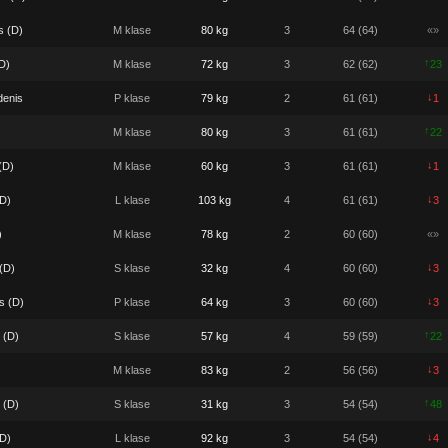
s (D)
M klase
80 kg
3
64 (64)
«»
↑
D)
M klase
72 kg
3
62 (62)
23
↓
denis
P klase
79 kg
2
61 (61)
1
↑
M klase
80 kg
3
61 (61)
22
↓
(D)
M klase
60 kg
3
61 (61)
1
↓
(D)
L klase
103 kg
4
61 (61)
3
)
M klase
78 kg
2
60 (60)
«»
↓
(D)
S klase
32 kg
4
60 (60)
3
↓
s (D)
P klase
64 kg
3
60 (60)
3
↑
 (D)
S klase
57 kg
4
59 (59)
22
↓
M klase
83 kg
2
56 (56)
3
↑
 (D)
S klase
31 kg
3
54 (54)
48
↓
D)
L klase
92 kg
3
54 (54)
4