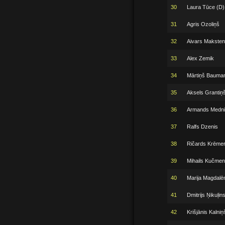
30
Laura Tūce (D)
31
Agris Ozoliņš
32
Aivars Maksten
33
Alex Zemik
34
Mārtiņš Bauman
35
Aksels Grantiņ
36
Armands Medni
37
Ralfs Dzenis
38
Ričards Krēmer
39
Mihails Kučmen
40
Marija Magdalē
41
Dmitrijs Ņikuļin
42
Krišjānis Kalniņ