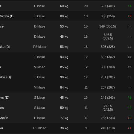
↑
s
P klase
60 kg
20
357 (401)
1
↓
 Vimba (D)
L klase
88 kg
13
356 (356)
2
ece
D klase
53 kg
18
349 (360.5)
«»
346.5
D klase
48 kg
18
«»
(359.5)
ško (D)
PS klase
53 kg
16
325 (325)
«»
L klase
93 kg
12
302 (302)
«»
s
M klase
85 kg
12
300 (300)
«»
skis (D)
L klase
99 kg
12
281 (281)
«»
M klase
84 kg
11
267 (267)
«»
↑
vs (D)
S klase
48 kg
13
243 (243)
1
242.5
↑
ers
S klase
50 kg
11
2
(242.5)
↓
reklis
P klase
77 kg
11
233 (233)
2
↓
va
PS klase
38 kg
9
210 (210)
1