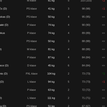
↓
D)
M klase
81 kg
5
103 (103)
2
↓
čs (D)
PS klase
41 kg
3
98 (98)
1
skas (D)
PS klase
50 kg
4
95 (95)
«»
itė (D)
P klase
74 kg
4
90 (90)
«»
nkus
P klase
74 kg
4
89 (89)
«»
PS klase
50 kg
3
88 (88)
«»
D)
M klase
81 kg
4
88 (88)
«»
P klase
87 kg
4
84 (84)
«»
ece (D)
D klase
45 kg
6
84 (84)
«»
↑
is (D)
PXL klase
104 kg
2
73 (73)
1
↓
 (D)
L klase
94 kg
5
73 (73)
1
P klase
63 kg
2
72 (72)
«»
D)
L klase
111 kg
2
71 (71)
«»
a (D)
PS klase
51 kg
2
67 (67)
«»