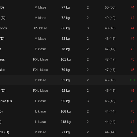
↓
(D)
M klase
77 kg
2
50 (50)
4
↓
 (D)
M klase
72 kg
2
49 (49)
4
↓
ēvičs
PS klase
66 kg
3
48 (48)
4
↓
(D)
M klase
83 kg
2
48 (48)
4
↓
s
P klase
78 kg
2
47 (47)
2
↓
rgs
PXL klase
101 kg
2
47 (47)
5
↓
skis
PXL klase
79 kg
2
47 (47)
5
↑
D klase
52 kg
2
45 (45)
51
↓
 (D)
PXL klase
92 kg
2
45 (45)
5
↓
enko (D)
L klase
96 kg
3
45 (45)
5
↓
D)
L klase
106 kg
2
44 (44)
5
↓
)
L klase
118 kg
2
44 (44)
4
↓
ds (D)
M klase
71 kg
2
44 (44)
6