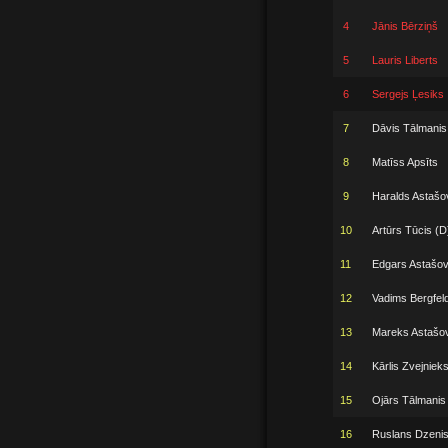
4
Jānis Bērziņš
5
Lauris Liberts
6
Sergejs Ļesiks
7
Dāvis Tālmanis
8
Matīss Apsīts
9
Haralds Astašo
10
Artūrs Tūcis (D
11
Edgars Astašo
12
Vadims Bergfel
13
Mareks Astašo
14
Kārlis Zvejniek
15
Ojārs Tālmanis
16
Ruslans Dzeni