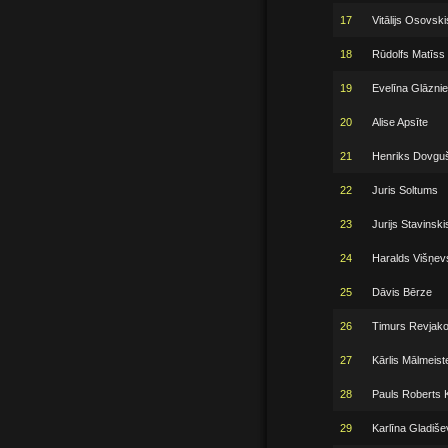
17
Vitālijs Osovski
18
Rūdolfs Matīss
19
Evelīna Glāzni
20
Alise Apsīte
21
Henriks Dovgu
22
Juris Soltums
23
Jurijs Stavinski
24
Haralds Višņev
25
Dāvis Bērze
26
Timurs Revjako
27
Kārlis Mālmeist
28
Pauls Roberts K
29
Karlīna Gladiše