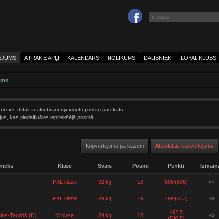
ĒJUMS
ĀTRĀKIE APĻI
KALENDĀRS
NOLIKUMS
DALĪBNIEKI
LOYAL KLUBS
ums
ērsies detalizētāks braucēja iegūto punktu pārskats.
us, kas piedalījušies iepriekšējā posmā.
Kopvērtējums pa klasēm
Absolūtais kopvērtējums
nieks
Klase
Svars
Posmi
Punkti
Izmaiņ
s
PXL klase
92 kg
16
506 (506)
«»
PXL klase
89 kg
19
499 (543)
«»
492.5
alns-Tauriņš (D)
M klase
84 kg
18
«»
(510.5)