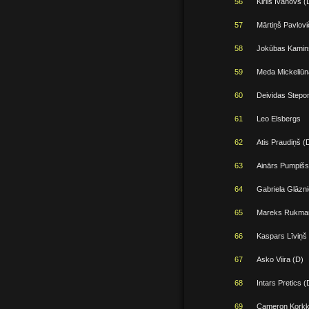
56
Kirils Ivanovs (
57
Mārtiņš Pavlovi
58
Jokūbas Kamin
59
Meda Mickeliūna
60
Deividas Stepo
61
Leo Elsbergs
62
Atis Praudiņš (
63
Ainārs Pumpišs
64
Gabriela Glāzni
65
Mareks Rukman
66
Kaspars Līviņš
67
Asko Viira (D)
68
Intars Pretics (
69
Cameron Korkk