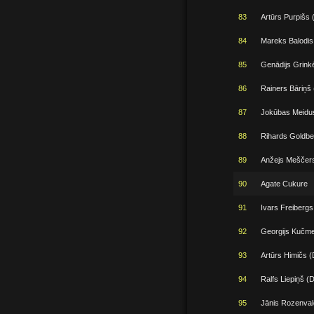
83
Artūrs Purpišs 
84
Mareks Balodis
85
Genādijs Grink
86
Rainers Bāriņš 
87
Jokūbas Meidu
88
Rihards Goldbe
89
Anžejs Meščer
90
Agate Cukure
91
Ivars Freibergs
92
Georgijs Kučm
93
Artūrs Himičs (
94
Ralfs Liepiņš (D
95
Jānis Rozenval