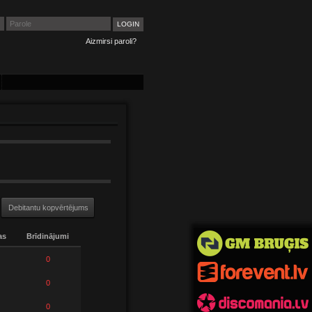
Aizmirsi paroli?
Debitantu kopvērtējums
as
Brīdinājumi
0
0
0