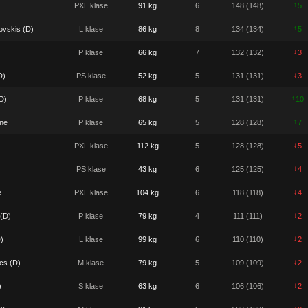
↑
PXL klase
91 kg
6
148 (148)
5
↑
vskis (D)
L klase
86 kg
8
134 (134)
5
↓
P klase
66 kg
7
132 (132)
3
↓
D)
PS klase
52 kg
5
131 (131)
3
↑
D)
P klase
68 kg
5
131 (131)
10
↑
ane
P klase
65 kg
5
128 (128)
7
↓
PXL klase
112 kg
5
128 (128)
5
↓
PS klase
43 kg
6
125 (125)
4
↓
e
PXL klase
104 kg
6
118 (118)
4
↓
 (D)
P klase
79 kg
4
111 (111)
2
↓
)
L klase
99 kg
6
110 (110)
2
↓
cs (D)
M klase
79 kg
5
109 (109)
2
↓
)
S klase
63 kg
6
106 (106)
2