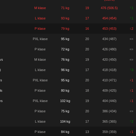
↑
M klase
71 kg
19
476 (506.5)
1
↑
L klase
93 kg
17
454 (454)
1
↓
P klase
79 kg
16
453 (453)
2
PXL klase
95 kg
20
434 (487)
«»
P klase
72 kg
20
426 (480)
«»
vs
M klase
76 kg
19
420 (450)
«»
↑
)
L klase
96 kg
17
418 (418)
3
↓
vs
PXL klase
95 kg
20
410 (471)
1
↓
ds
P klase
80 kg
18
409 (425)
1
↓
vs
PXL klase
102 kg
19
404 (440)
1
s
P klase
75 kg
20
386 (434)
«»
↑
L klase
104 kg
17
365 (365)
2
↓
s
P klase
84 kg
13
359 (359)
1