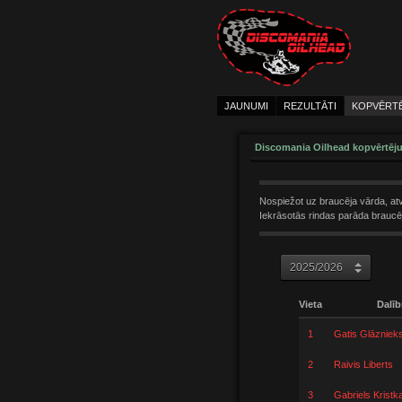
JAUNUMI
REZULTĀTI
KOPVĒRT
Discomania Oilhead kopvērtēj
Nospiežot uz braucēja vārda, atv
Iekrāsotās rindas parāda braucēj
Vieta
Dalīb
1
Gatis Glāzniek
2
Raivis Liberts
3
Gabriels Kristk