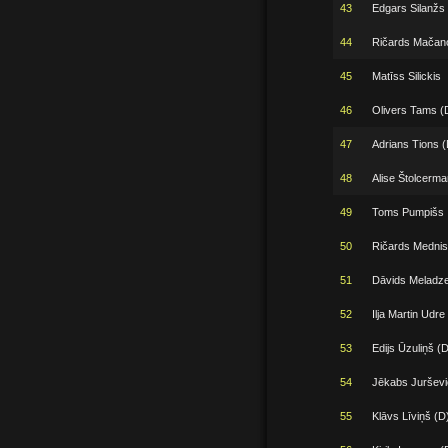
43
Edgars Silanžs
44
Ričards Mačano
45
Matīss Silickis
46
Olivers Tams (
47
Adrians Tions (
48
Alise Štolcerm
49
Toms Pumpišs
50
Ričards Mednis
51
Dāvids Meladz
52
Ilja Martin Udre
53
Edijs Ūzuliņš (D
54
Jēkabs Jurševi
55
Klāvs Līviņš (D