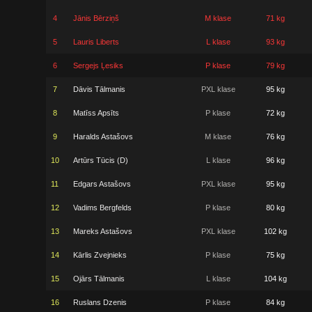
4
Jānis Bērziņš
M klase
71 kg
5
Lauris Liberts
L klase
93 kg
6
Sergejs Ļesiks
P klase
79 kg
7
Dāvis Tālmanis
PXL klase
95 kg
8
Matīss Apsīts
P klase
72 kg
9
Haralds Astašovs
M klase
76 kg
10
Artūrs Tūcis (D)
L klase
96 kg
11
Edgars Astašovs
PXL klase
95 kg
12
Vadims Bergfelds
P klase
80 kg
13
Mareks Astašovs
PXL klase
102 kg
14
Kārlis Zvejnieks
P klase
75 kg
15
Ojārs Tālmanis
L klase
104 kg
16
Ruslans Dzenis
P klase
84 kg