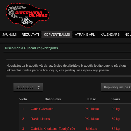
JAUNUMI
REZULTĀTI
KOPVĒRTĒJUMS
ĀTRĀKIE APĻI
KALENDĀRS
NOL
Discomania Oilhead kopvērtējums
Nospiežot uz braucēja vārda, atvērsies detalizētāks braucēja iegūto punktu pārskats.
Iekrāsotās rindas parāda braucējus, kas piedalījušies iepriekšējā posmā.
Kopvērtējums pa 
Vieta
Dalībnieks
Klase
Svars
1
Gatis Glāznieks
PXL klase
92 kg
2
Raivis Liberts
PXL klase
89 kg
3
Gabriels Kristkalns-Tauriņš (D)
M klase
84 kg