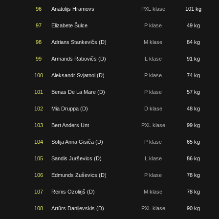
96
Anatolijs Hramovs
PXL klase
101 kg
97
Elizabete Šulce
P klase
49 kg
98
Adrians Stankevičs (D)
M klase
84 kg
99
Armands Rabovičs (D)
L klase
91 kg
100
Aleksandr Svjatnoi (D)
P klase
74 kg
101
Benas De La Mare (D)
P klase
57 kg
102
Mia Druppa (D)
D klase
48 kg
103
Bert Anders Unt
PXL klase
99 kg
104
Sofija Anna Gisiča (D)
P klase
65 kg
105
Sandis Jurševics (D)
L klase
86 kg
106
Edmunds Zuševics (D)
P klase
78 kg
107
Reinis Ozoliņš (D)
M klase
78 kg
108
Artūrs Daniļevskis (D)
PXL klase
90 kg