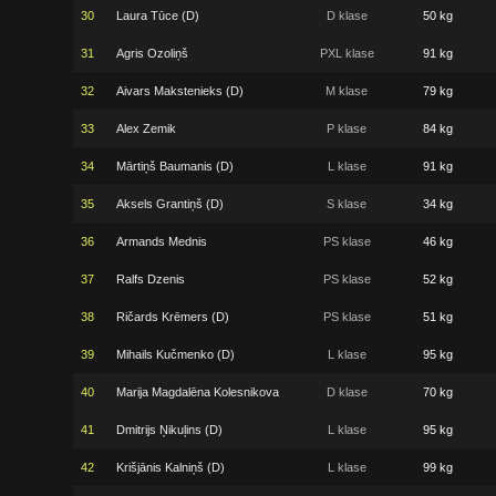
30
Laura Tūce (D)
D klase
50 kg
31
Agris Ozoliņš
PXL klase
91 kg
32
Aivars Makstenieks (D)
M klase
79 kg
33
Alex Zemik
P klase
84 kg
34
Mārtiņš Baumanis (D)
L klase
91 kg
35
Aksels Grantiņš (D)
S klase
34 kg
36
Armands Mednis
PS klase
46 kg
37
Ralfs Dzenis
PS klase
52 kg
38
Ričards Krēmers (D)
PS klase
51 kg
39
Mihails Kučmenko (D)
L klase
95 kg
40
Marija Magdalēna Kolesnikova
D klase
70 kg
41
Dmitrijs Ņikuļins (D)
L klase
95 kg
42
Krišjānis Kalniņš (D)
L klase
99 kg