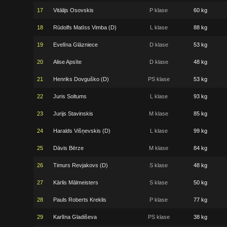
17
Vitālijs Osovskis
P klase
60 kg
18
Rūdolfs Matīss Vimba (D)
L klase
88 kg
19
Evelīna Glāzniece
D klase
53 kg
20
Alise Apsīte
D klase
48 kg
21
Henriks Dovguško (D)
PS klase
53 kg
22
Juris Soltums
L klase
93 kg
23
Jurijs Stavinskis
M klase
85 kg
24
Haralds Višņevskis (D)
L klase
99 kg
25
Dāvis Bērze
M klase
84 kg
26
Timurs Revjakovs (D)
S klase
48 kg
27
Kārlis Mālmeisters
S klase
50 kg
28
Pauls Roberts Kreklis
P klase
77 kg
29
Karlīna Gladiševa
PS klase
38 kg