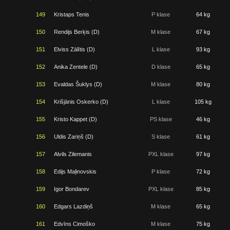
149
Kristaps Tenis
P klase
64 kg
150
Rendijs Berķis (D)
M klase
67 kg
151
Elviss Zālītis (D)
L klase
93 kg
152
Anika Zentele (D)
D klase
65 kg
153
Evaldas Šuklys (D)
M klase
80 kg
154
Krišjānis Oskerko (D)
L klase
105 kg
155
Kristo Kappet (D)
PS klase
46 kg
156
Uldis Zariņš (D)
S klase
61 kg
157
Alvils Zilemanis
PXL klase
97 kg
158
Edijs Maļinovskis
P klase
72 kg
159
Igor Bondarev
PXL klase
85 kg
160
Edgars Lazdiņš
M klase
65 kg
161
Edvīns Cimoško
M klase
75 kg