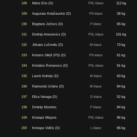
188
Māris Erts (D)
PXL klase
112 kg
189
Augustas Kniažauskis (D)
PS klase
38 kg
190
Bogdans Ježovs (D)
P klase
65 kg
191
Dmitrijs Antunevics (D)
PXL klase
101 kg
192
Jēkabs Ločmelis (D)
M klase
73 kg
193
Kristers Siliņš (PS) (D)
PS klase
61 kg
194
Kristiāns Romanovs (D)
PXL klase
91 kg
195
Lauris Kolnejs (D)
M klase
60 kg
196
Raimonds Urtāns (D)
M klase
84 kg
197
Elīza Vanaga (D)
D klase
52 kg
198
Dmitrijs Moskins
P klase
84 kg
199
Kristaps Misjuns
PXL klase
96 kg
200
Kristaps Vidžis (D)
L klase
86 kg