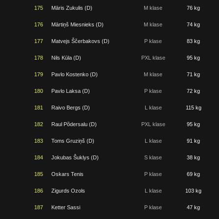
175
Māris Zukulis (D)
M klase
76 kg
176
Mārtiņš Miesnieks (D)
M klase
74 kg
177
Matvejs Ščerbakovs (D)
P klase
83 kg
178
Nils Kūla (D)
PXL klase
95 kg
179
Pavlo Kostenko (D)
M klase
71 kg
180
Pavlo Laksa (D)
P klase
72 kg
181
Raivo Bergs (D)
L klase
115 kg
182
Raul Põdersalu (D)
PXL klase
95 kg
183
Toms Gruziņš (D)
L klase
91 kg
184
Jokubas Šuklys (D)
S klase
38 kg
185
Oskars Tenis
P klase
69 kg
186
Zigurds Ozols
L klase
103 kg
187
Ketter Sassi
P klase
47 kg