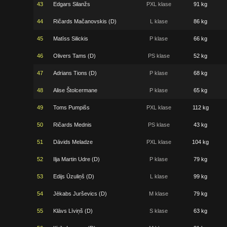
43
Edgars Silanžs
PXL klase
91 kg
44
Ričards Mačanovskis (D)
L klase
86 kg
45
Matīss Silickis
P klase
66 kg
46
Olivers Tams (D)
PS klase
52 kg
47
Adrians Tions (D)
P klase
68 kg
48
Alise Štolcermane
P klase
65 kg
49
Toms Pumpišs
PXL klase
112 kg
50
Ričards Mednis
PS klase
43 kg
51
Dāvids Meladze
PXL klase
104 kg
52
Ilja Martin Udre (D)
P klase
79 kg
53
Edijs Ūzuliņš (D)
L klase
99 kg
54
Jēkabs Jurševics (D)
M klase
79 kg
55
Klāvs Līviņš (D)
S klase
63 kg