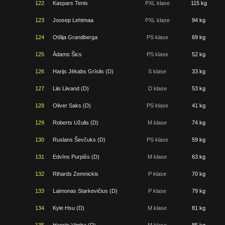
122
Kaspars Tenis
PXL klase
115 kg
123
Joosep Lehtmaa
PXL klase
94 kg
124
Otīlija Grandberga
PS klase
69 kg
125
Ādams Šics
PS klase
52 kg
126
Harijs Jēkabs Grīslis (D)
S klase
33 kg
127
Liis Liivand (D)
D klase
53 kg
128
Oliver Saks (D)
PS klase
41 kg
129
Roberts Užulis (D)
M klase
74 kg
130
Ruslans Ševčuks (D)
PS klase
59 kg
131
Edvīns Purpišs (D)
M klase
63 kg
132
Rihards Zemnickis
P klase
70 kg
133
Laimonas Starkevičius (D)
P klase
79 kg
134
Kyle Hsu (D)
M klase
81 kg