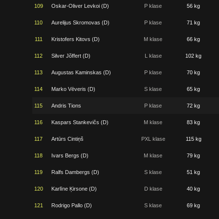
109
Oskar-Oliver Levkoi (D)
P klase
56 kg
110
Aurelijus Skromovas (D)
P klase
71 kg
111
Kristofers Kitovs (D)
M klase
66 kg
112
Silver Jõffert (D)
L klase
102 kg
113
Augustas Kaminskas (D)
P klase
70 kg
114
Marko Vēveris (D)
S klase
65 kg
115
Andris Tions
P klase
72 kg
116
Kaspars Stankevičs (D)
M klase
83 kg
117
Artūrs Cintiņš
PXL klase
115 kg
118
Ivars Bergs (D)
M klase
79 kg
119
Ralfs Dambergs (D)
S klase
51 kg
120
Karlīne Ķirsone (D)
D klase
40 kg
121
Rodrigo Pallo (D)
S klase
69 kg