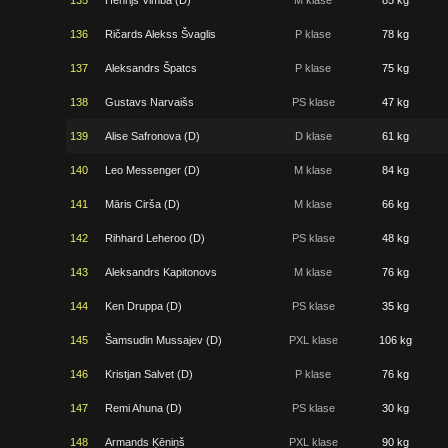
135
Henrijs Vimba (D)
M klase
85 kg
136
Ričards Alekss Švaglis
P klase
78 kg
137
Aleksandrs Špatcs
P klase
75 kg
138
Gustavs Narvaišs
PS klase
47 kg
139
Alise Safronova (D)
D klase
61 kg
140
Leo Messenger (D)
M klase
84 kg
141
Māris Cirša (D)
M klase
66 kg
142
Rihhard Leheroo (D)
PS klase
48 kg
143
Aleksandrs Kapitonovs
M klase
76 kg
144
Ken Druppa (D)
PS klase
35 kg
145
Šamsudin Mussajev (D)
PXL klase
106 kg
146
Kristjan Salvet (D)
P klase
76 kg
147
Remi Ahuna (D)
PS klase
30 kg
148
Armands Ķēniņš
PXL klase
90 kg