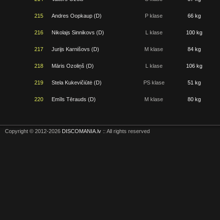
215
Andres Oopkaup (D)
P klase
66 kg
216
Nikolajs Sinnikovs (D)
L klase
100 kg
217
Jurijs Karnišovs (D)
M klase
84 kg
218
Māris Ozoliņš (D)
L klase
106 kg
219
Stela Kukevičiūtė (D)
PS klase
51 kg
220
Emīls Tērauds (D)
M klase
80 kg
Copyright © 2012-2026
DISCOMANIA.lv
:: All rights reserved