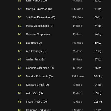
56
Kirils Ivanovs (D)
M klase
81 kg
57
Mārtiņš Pavlovičs (D)
PS klase
41 kg
58
Jokūbas Kaminskas (D)
PS klase
50 kg
59
Meda Mickeliūnaitė (D)
P klase
74 kg
60
Deividas Steponkus
P klase
74 kg
61
Leo Elsbergs
PS klase
50 kg
62
Atis Praudiņš (D)
M klase
81 kg
63
Ainārs Pumpišs
P klase
87 kg
64
Gabriela Glāzniece (D)
D klase
45 kg
65
Mareks Rukmanis (D)
PXL klase
104 kg
66
Kaspars Līviņš (D)
L klase
94 kg
67
Asko Viira (D)
P klase
63 kg
68
Intars Pretics (D)
L klase
111 kg
69
Cameron Korkka (D)
PS klase
51 kg