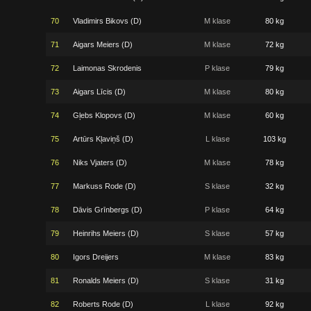
70
Vladimirs Bikovs (D)
M klase
80 kg
71
Aigars Meiers (D)
M klase
72 kg
72
Laimonas Skrodenis
P klase
79 kg
73
Aigars Līcis (D)
M klase
80 kg
74
Gļebs Klopovs (D)
M klase
60 kg
75
Artūrs Kļaviņš (D)
L klase
103 kg
76
Niks Vjaters (D)
M klase
78 kg
77
Markuss Rode (D)
S klase
32 kg
78
Dāvis Grīnbergs (D)
P klase
64 kg
79
Heinrihs Meiers (D)
S klase
57 kg
80
Igors Dreijers
M klase
83 kg
81
Ronalds Meiers (D)
S klase
31 kg
82
Roberts Rode (D)
L klase
92 kg