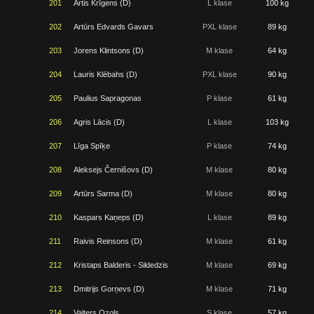
201
Artis Krīgens (D)
L klase
100 kg
202
Artūrs Edvards Gavars
PXL klase
89 kg
203
Jorens Klintsons (D)
M klase
64 kg
204
Lauris Klēbahs (D)
PXL klase
90 kg
205
Paulius Sapragonas
P klase
61 kg
206
Agris Lācis (D)
L klase
103 kg
207
Līga Spīķe
P klase
74 kg
208
Aleksejs Černišovs (D)
M klase
80 kg
209
Artūrs Sarma (D)
M klase
80 kg
210
Kaspars Kaņeps (D)
L klase
89 kg
211
Raivis Reinsons (D)
M klase
61 kg
212
Kristaps Balderis - Sildedzis
M klase
69 kg
213
Dmitrijs Gorņevs (D)
M klase
71 kg
214
Valters Ozols
S klase
57 kg