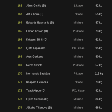
162
Jānis Gisičs (D)
L klase
92 kg
163
Artur Karu (D)
P klase
55 kg
164
Eduards Baumanis (D)
M klase
87 kg
165
Erman Keskin (D)
PS klase
73 kg
166
Kristers Siliņš (D)
M klase
61 kg
167
Ģirts Lapškalns
PXL klase
95 kg
168
Artis Gerkens
M klase
80 kg
169
Rems Smidts
PS klase
57 kg
170
Normunds Saukāns
P klase
113 kg
171
Kaspars Lielmežs
P klase
73 kg
172
Taavi Altpuu (D)
PXL klase
92 kg
173
Gļebs Sirenko (D)
M klase
84 kg
174
Jēkabs Tišanovs (D)
M klase
66 kg