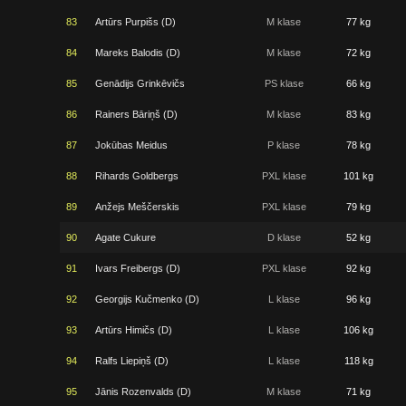
83
Artūrs Purpišs (D)
M klase
77 kg
84
Mareks Balodis (D)
M klase
72 kg
85
Genādijs Grinkēvičs
PS klase
66 kg
86
Rainers Bāriņš (D)
M klase
83 kg
87
Jokūbas Meidus
P klase
78 kg
88
Rihards Goldbergs
PXL klase
101 kg
89
Anžejs Meščerskis
PXL klase
79 kg
90
Agate Cukure
D klase
52 kg
91
Ivars Freibergs (D)
PXL klase
92 kg
92
Georgijs Kučmenko (D)
L klase
96 kg
93
Artūrs Himičs (D)
L klase
106 kg
94
Ralfs Liepiņš (D)
L klase
118 kg
95
Jānis Rozenvalds (D)
M klase
71 kg