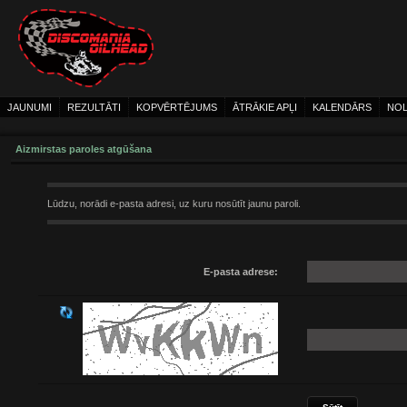
JAUNUMI
REZULTĀTI
KOPVĒRTĒJUMS
ĀTRĀKIE APĻI
KALENDĀRS
NOL
Aizmirstas paroles atgūšana
Lūdzu, norādi e-pasta adresi, uz kuru nosūtīt jaunu paroli.
E-pasta adrese: