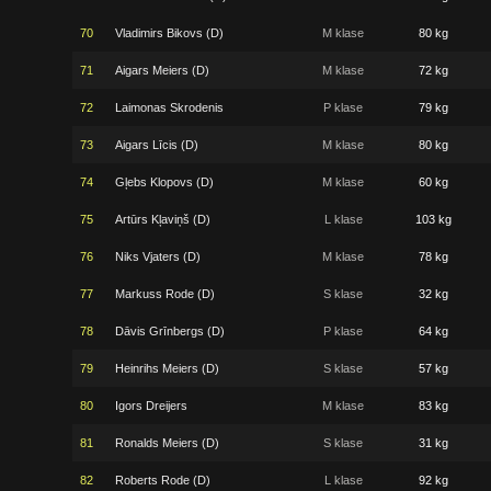
70
Vladimirs Bikovs (D)
M klase
80 kg
71
Aigars Meiers (D)
M klase
72 kg
72
Laimonas Skrodenis
P klase
79 kg
73
Aigars Līcis (D)
M klase
80 kg
74
Gļebs Klopovs (D)
M klase
60 kg
75
Artūrs Kļaviņš (D)
L klase
103 kg
76
Niks Vjaters (D)
M klase
78 kg
77
Markuss Rode (D)
S klase
32 kg
78
Dāvis Grīnbergs (D)
P klase
64 kg
79
Heinrihs Meiers (D)
S klase
57 kg
80
Igors Dreijers
M klase
83 kg
81
Ronalds Meiers (D)
S klase
31 kg
82
Roberts Rode (D)
L klase
92 kg