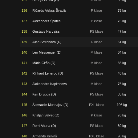
135
Henrijs Vimba (D)
M klase
85 kg
136
Ričards Alekss Švaglis
P klase
78 kg
137
Aleksandrs Špatcs
P klase
75 kg
138
Gustavs Narvaišs
PS klase
47 kg
139
Alise Safronova (D)
D klase
61 kg
140
Leo Messenger (D)
M klase
84 kg
141
Māris Cirša (D)
M klase
66 kg
142
Rihhard Leheroo (D)
PS klase
48 kg
143
Aleksandrs Kapitonovs
M klase
76 kg
144
Ken Druppa (D)
PS klase
35 kg
145
Šamsudin Mussajev (D)
PXL klase
106 kg
146
Kristjan Salvet (D)
P klase
76 kg
147
Remi Ahuna (D)
PS klase
30 kg
148
Armands Ķēniņš
PXL klase
90 kg