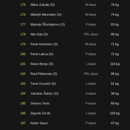
175
Māris Zukulis (D)
M klase
76 kg
176
Mārtiņš Miesnieks (D)
M klase
74 kg
177
Matvejs Ščerbakovs (D)
P klase
83 kg
178
Nils Kūla (D)
PXL klase
95 kg
179
Pavlo Kostenko (D)
M klase
71 kg
180
Pavlo Laksa (D)
P klase
72 kg
181
Raivo Bergs (D)
L klase
115 kg
182
Raul Põdersalu (D)
PXL klase
95 kg
183
Toms Gruziņš (D)
L klase
91 kg
184
Jokubas Šuklys (D)
S klase
38 kg
185
Oskars Tenis
P klase
69 kg
186
Zigurds Ozols
L klase
103 kg
187
Ketter Sassi
P klase
47 kg