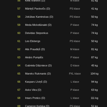
56
Kirils Ivanovs (D)
M klase
81 kg
57
Mārtiņš Pavlovičs (D)
PS klase
41 kg
58
Jokūbas Kaminskas (D)
PS klase
50 kg
59
Meda Mickeliūnaitė (D)
P klase
74 kg
60
Deividas Steponkus
P klase
74 kg
61
Leo Elsbergs
PS klase
50 kg
62
Atis Praudiņš (D)
M klase
81 kg
63
Ainārs Pumpišs
P klase
87 kg
64
Gabriela Glāzniece (D)
D klase
45 kg
65
Mareks Rukmanis (D)
PXL klase
104 kg
66
Kaspars Līviņš (D)
L klase
94 kg
67
Asko Viira (D)
P klase
63 kg
68
Intars Pretics (D)
L klase
111 kg
69
Cameron Korkka (D)
PS klase
51 kg