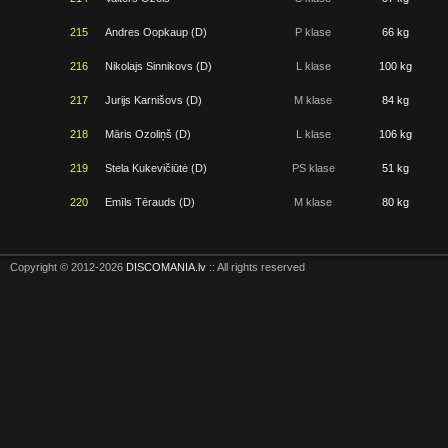
215
Andres Oopkaup (D)
P klase
66 kg
216
Nikolajs Sinnikovs (D)
L klase
100 kg
217
Jurijs Karnišovs (D)
M klase
84 kg
218
Māris Ozoliņš (D)
L klase
106 kg
219
Stela Kukevičiūtė (D)
PS klase
51 kg
220
Emīls Tērauds (D)
M klase
80 kg
Copyright © 2012-2026
DISCOMANIA.lv
:: All rights reserved