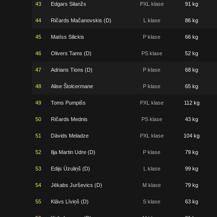
43
Edgars Silanžs
PXL klase
91 kg
44
Ričards Mačanovskis (D)
L klase
86 kg
45
Matīss Silickis
P klase
66 kg
46
Olivers Tams (D)
PS klase
52 kg
47
Adrians Tions (D)
P klase
68 kg
48
Alise Štolcermane
P klase
65 kg
49
Toms Pumpišs
PXL klase
112 kg
50
Ričards Mednis
PS klase
43 kg
51
Dāvids Meladze
PXL klase
104 kg
52
Ilja Martin Udre (D)
P klase
79 kg
53
Edijs Ūzuliņš (D)
L klase
99 kg
54
Jēkabs Jurševics (D)
M klase
79 kg
55
Klāvs Līviņš (D)
S klase
63 kg