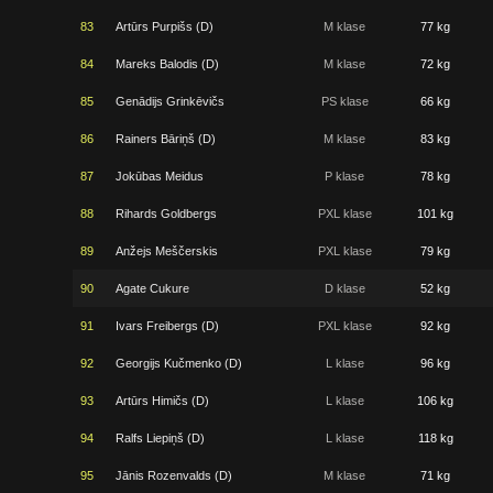
83
Artūrs Purpišs (D)
M klase
77 kg
84
Mareks Balodis (D)
M klase
72 kg
85
Genādijs Grinkēvičs
PS klase
66 kg
86
Rainers Bāriņš (D)
M klase
83 kg
87
Jokūbas Meidus
P klase
78 kg
88
Rihards Goldbergs
PXL klase
101 kg
89
Anžejs Meščerskis
PXL klase
79 kg
90
Agate Cukure
D klase
52 kg
91
Ivars Freibergs (D)
PXL klase
92 kg
92
Georgijs Kučmenko (D)
L klase
96 kg
93
Artūrs Himičs (D)
L klase
106 kg
94
Ralfs Liepiņš (D)
L klase
118 kg
95
Jānis Rozenvalds (D)
M klase
71 kg