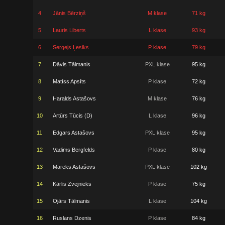
4
Jānis Bērziņš
M klase
71 kg
5
Lauris Liberts
L klase
93 kg
6
Sergejs Ļesiks
P klase
79 kg
7
Dāvis Tālmanis
PXL klase
95 kg
8
Matīss Apsīts
P klase
72 kg
9
Haralds Astašovs
M klase
76 kg
10
Artūrs Tūcis (D)
L klase
96 kg
11
Edgars Astašovs
PXL klase
95 kg
12
Vadims Bergfelds
P klase
80 kg
13
Mareks Astašovs
PXL klase
102 kg
14
Kārlis Zvejnieks
P klase
75 kg
15
Ojārs Tālmanis
L klase
104 kg
16
Ruslans Dzenis
P klase
84 kg