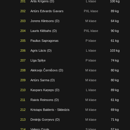
201
Artis Krīgens (D)
L klase
100 kg
202
Artūrs Edvards Gavars
PXL klase
89 kg
203
Jorens Klintsons (D)
M klase
64 kg
204
Lauris Klēbahs (D)
PXL klase
90 kg
205
Paulius Sapragonas
P klase
61 kg
206
Agris Lācis (D)
L klase
103 kg
207
Līga Spīķe
P klase
74 kg
208
Aleksejs Černišovs (D)
M klase
80 kg
209
Artūrs Sarma (D)
M klase
80 kg
210
Kaspars Kaņeps (D)
L klase
89 kg
211
Raivis Reinsons (D)
M klase
61 kg
212
Kristaps Balderis - Sildedzis
M klase
69 kg
213
Dmitrijs Gorņevs (D)
M klase
71 kg
214
Valters Ozols
S klase
57 kg