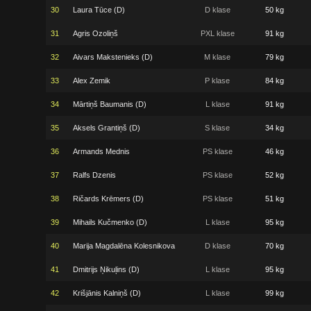
30
Laura Tūce (D)
D klase
50 kg
31
Agris Ozoliņš
PXL klase
91 kg
32
Aivars Makstenieks (D)
M klase
79 kg
33
Alex Zemik
P klase
84 kg
34
Mārtiņš Baumanis (D)
L klase
91 kg
35
Aksels Grantiņš (D)
S klase
34 kg
36
Armands Mednis
PS klase
46 kg
37
Ralfs Dzenis
PS klase
52 kg
38
Ričards Krēmers (D)
PS klase
51 kg
39
Mihails Kučmenko (D)
L klase
95 kg
40
Marija Magdalēna Kolesnikova
D klase
70 kg
41
Dmitrijs Ņikuļins (D)
L klase
95 kg
42
Krišjānis Kalniņš (D)
L klase
99 kg