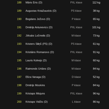
188
Māris Erts (D)
PXL klase
112 kg
189
Augustas Kniažauskis (D)
PS klase
38 kg
190
Bogdans Ježovs (D)
P klase
65 kg
191
Dmitrijs Antunevics (D)
PXL klase
101 kg
192
Jēkabs Ločmelis (D)
M klase
73 kg
193
Kristers Siliņš (PS) (D)
PS klase
61 kg
194
Kristiāns Romanovs (D)
PXL klase
91 kg
195
Lauris Kolnejs (D)
M klase
60 kg
196
Raimonds Urtāns (D)
M klase
84 kg
197
Elīza Vanaga (D)
D klase
52 kg
198
Dmitrijs Moskins
P klase
84 kg
199
Kristaps Misjuns
PXL klase
96 kg
200
Kristaps Vidžis (D)
L klase
86 kg