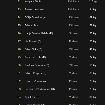
122
Kaspars Tenis
PXL klase
115 kg
123
Joosep Lehtmaa
PXL klase
94 kg
124
Otīlija Grandberga
PS klase
69 kg
125
Ādams Šics
PS klase
52 kg
126
Harijs Jēkabs Grīslis (D)
S klase
33 kg
127
Liis Liivand (D)
D klase
53 kg
128
Oliver Saks (D)
PS klase
41 kg
129
Roberts Užulis (D)
M klase
74 kg
130
Ruslans Ševčuks (D)
PS klase
59 kg
131
Edvīns Purpišs (D)
M klase
63 kg
132
Rihards Zemnickis
P klase
70 kg
133
Laimonas Starkevičius (D)
P klase
79 kg
134
Kyle Hsu (D)
M klase
81 kg