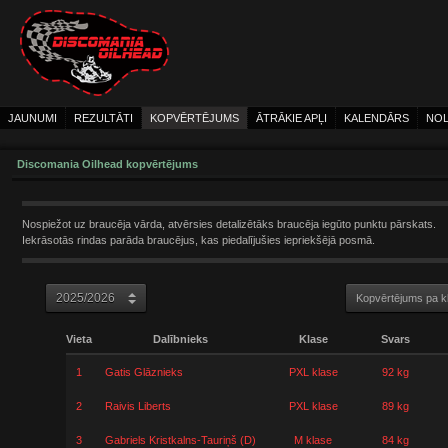
JAUNUMI
REZULTĀTI
KOPVĒRTĒJUMS
ĀTRĀKIE APĻI
KALENDĀRS
NOL
Discomania Oilhead kopvērtējums
Nospiežot uz braucēja vārda, atvērsies detalizētāks braucēja iegūto punktu pārskats.
Iekrāsotās rindas parāda braucējus, kas piedalījušies iepriekšējā posmā.
Kopvērtējums pa 
Vieta
Dalībnieks
Klase
Svars
1
Gatis Glāznieks
PXL klase
92 kg
2
Raivis Liberts
PXL klase
89 kg
3
Gabriels Kristkalns-Tauriņš (D)
M klase
84 kg