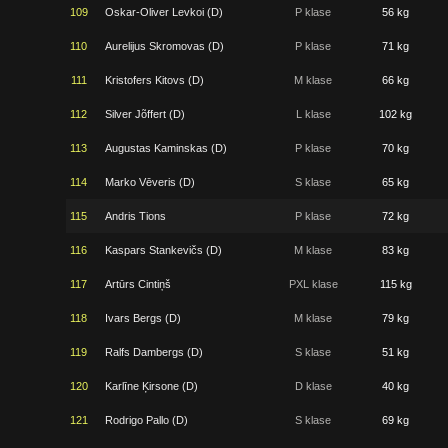
109
Oskar-Oliver Levkoi (D)
P klase
56 kg
110
Aurelijus Skromovas (D)
P klase
71 kg
111
Kristofers Kitovs (D)
M klase
66 kg
112
Silver Jõffert (D)
L klase
102 kg
113
Augustas Kaminskas (D)
P klase
70 kg
114
Marko Vēveris (D)
S klase
65 kg
115
Andris Tions
P klase
72 kg
116
Kaspars Stankevičs (D)
M klase
83 kg
117
Artūrs Cintiņš
PXL klase
115 kg
118
Ivars Bergs (D)
M klase
79 kg
119
Ralfs Dambergs (D)
S klase
51 kg
120
Karlīne Ķirsone (D)
D klase
40 kg
121
Rodrigo Pallo (D)
S klase
69 kg