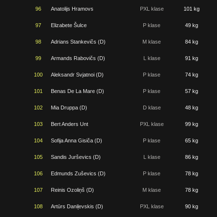
96
Anatolijs Hramovs
PXL klase
101 kg
97
Elizabete Šulce
P klase
49 kg
98
Adrians Stankevičs (D)
M klase
84 kg
99
Armands Rabovičs (D)
L klase
91 kg
100
Aleksandr Svjatnoi (D)
P klase
74 kg
101
Benas De La Mare (D)
P klase
57 kg
102
Mia Druppa (D)
D klase
48 kg
103
Bert Anders Unt
PXL klase
99 kg
104
Sofija Anna Gisiča (D)
P klase
65 kg
105
Sandis Jurševics (D)
L klase
86 kg
106
Edmunds Zuševics (D)
P klase
78 kg
107
Reinis Ozoliņš (D)
M klase
78 kg
108
Artūrs Daniļevskis (D)
PXL klase
90 kg