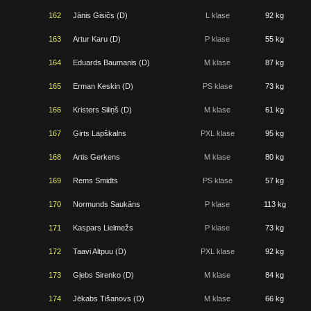
162
Jānis Gisičs (D)
L klase
92 kg
163
Artur Karu (D)
P klase
55 kg
164
Eduards Baumanis (D)
M klase
87 kg
165
Erman Keskin (D)
PS klase
73 kg
166
Kristers Siliņš (D)
M klase
61 kg
167
Ģirts Lapškalns
PXL klase
95 kg
168
Artis Gerkens
M klase
80 kg
169
Rems Smidts
PS klase
57 kg
170
Normunds Saukāns
P klase
113 kg
171
Kaspars Lielmežs
P klase
73 kg
172
Taavi Altpuu (D)
PXL klase
92 kg
173
Gļebs Sirenko (D)
M klase
84 kg
174
Jēkabs Tišanovs (D)
M klase
66 kg