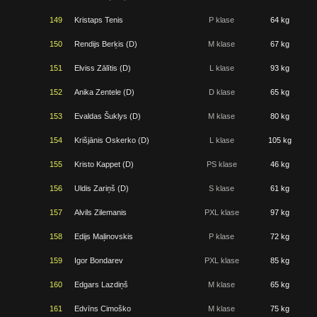
149
Kristaps Tenis
P klase
64 kg
150
Rendijs Berķis (D)
M klase
67 kg
151
Elviss Zālītis (D)
L klase
93 kg
152
Anika Zentele (D)
D klase
65 kg
153
Evaldas Šuklys (D)
M klase
80 kg
154
Krišjānis Oskerko (D)
L klase
105 kg
155
Kristo Kappet (D)
PS klase
46 kg
156
Uldis Zariņš (D)
S klase
61 kg
157
Alvils Zilemanis
PXL klase
97 kg
158
Edijs Maļinovskis
P klase
72 kg
159
Igor Bondarev
PXL klase
85 kg
160
Edgars Lazdiņš
M klase
65 kg
161
Edvīns Cimoško
M klase
75 kg