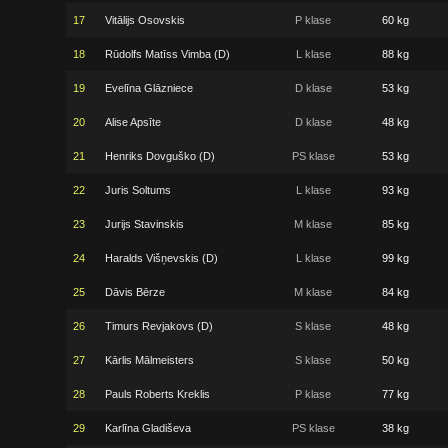
17
Vitālijs Osovskis
P klase
60 kg
18
Rūdolfs Matīss Vimba (D)
L klase
88 kg
19
Evelīna Glāzniece
D klase
53 kg
20
Alise Apsīte
D klase
48 kg
21
Henriks Dovguško (D)
PS klase
53 kg
22
Juris Soltums
L klase
93 kg
23
Jurijs Stavinskis
M klase
85 kg
24
Haralds Višņevskis (D)
L klase
99 kg
25
Dāvis Bērze
M klase
84 kg
26
Timurs Revjakovs (D)
S klase
48 kg
27
Kārlis Mālmeisters
S klase
50 kg
28
Pauls Roberts Kreklis
P klase
77 kg
29
Karlīna Gladiševa
PS klase
38 kg