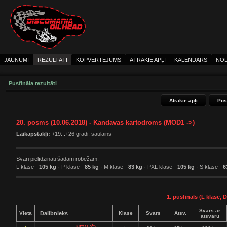
JAUNUMI
REZULTĀTI
KOPVĒRTĒJUMS
ĀTRĀKIE APĻI
KALENDĀRS
NOL
Pusfināla rezultāti
Ātrākie apļi
Pos
20. posms (10.06.2018) - Kandavas kartodroms (MOD1 ->)
Laikapstākļi:
+19...+26 grādi, saulains
Svari pielīdzināti šādām robežām:
L klase -
105 kg
· P klase -
85 kg
· M klase -
83 kg
· PXL klase -
105 kg
· S klase -
6
1. pusfināls (L klase, D
Svars ar
Vieta
Dalībnieks
Klase
Svars
Atsv.
atsvaru