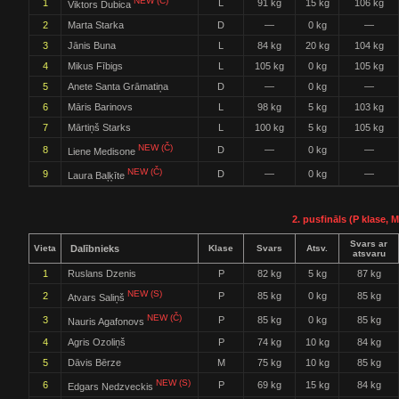
NEW (Č)
1
L
91 kg
15 kg
106 kg
Viktors Dubica
2
Marta Starka
D
—
0 kg
—
3
Jānis Buna
L
84 kg
20 kg
104 kg
4
Mikus Fībigs
L
105 kg
0 kg
105 kg
5
Anete Santa Grāmatiņa
D
—
0 kg
—
6
Māris Barinovs
L
98 kg
5 kg
103 kg
7
Mārtiņš Starks
L
100 kg
5 kg
105 kg
NEW (Č)
8
D
—
0 kg
—
Liene Medisone
NEW (Č)
9
D
—
0 kg
—
Laura Baļķīte
2. pusfināls (P klase, M
Svars ar
Vieta
Dalībnieks
Klase
Svars
Atsv.
atsvaru
1
Ruslans Dzenis
P
82 kg
5 kg
87 kg
NEW (S)
2
P
85 kg
0 kg
85 kg
Atvars Saliņš
NEW (Č)
3
P
85 kg
0 kg
85 kg
Nauris Agafonovs
4
Agris Ozoliņš
P
74 kg
10 kg
84 kg
5
Dāvis Bērze
M
75 kg
10 kg
85 kg
NEW (S)
6
P
69 kg
15 kg
84 kg
Edgars Nedzveckis