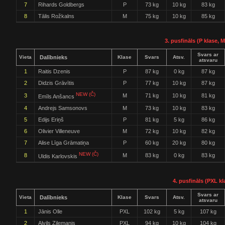
7
Rihards Goldbergs
P
73 kg
10 kg
83 kg
8
Tālis Rožkalns
M
75 kg
10 kg
85 kg
3. pusfināls (P klase, M
Svars ar
Vieta
Dalībnieks
Klase
Svars
Atsv.
atsvaru
1
Raitis Dzenis
P
87 kg
0 kg
87 kg
2
Didzis Grāvītis
P
77 kg
10 kg
87 kg
NEW (Č)
3
M
71 kg
10 kg
81 kg
Emīls Anšancs
4
Andrejs Samsonovs
M
73 kg
10 kg
83 kg
5
Edijs Eriņš
P
81 kg
5 kg
86 kg
6
Olivier Villeneuve
M
72 kg
10 kg
82 kg
7
Alise Līga Grāmatiņa
P
60 kg
20 kg
80 kg
NEW (Č)
8
M
83 kg
0 kg
83 kg
Uldis Karlovskis
4. pusfināls (PXL kl
Svars ar
Vieta
Dalībnieks
Klase
Svars
Atsv.
atsvaru
1
Jānis Olle
PXL
102 kg
5 kg
107 kg
2
Alvils Zilemanis
PXL
94 kg
10 kg
104 kg