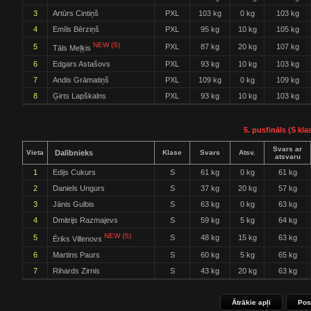
3
Artūrs Cintiņš
PXL
103 kg
0 kg
103 kg
4
Emīls Bērziņš
PXL
95 kg
10 kg
105 kg
NEW (S)
5
PXL
87 kg
20 kg
107 kg
Tāls Meļķis
6
Edgars Astašovs
PXL
93 kg
10 kg
103 kg
7
Andis Grāmatiņš
PXL
109 kg
0 kg
109 kg
8
Ģirts Lapškalns
PXL
93 kg
10 kg
103 kg
5. pusfināls (S kla
Svars ar
Vieta
Dalībnieks
Klase
Svars
Atsv.
atsvaru
1
Edijs Cukurs
S
61 kg
0 kg
61 kg
2
Daniels Ungurs
S
37 kg
20 kg
57 kg
3
Jānis Gulbis
S
63 kg
0 kg
63 kg
4
Dmitrijs Razmajevs
S
59 kg
5 kg
64 kg
NEW (S)
5
S
48 kg
15 kg
63 kg
Ēriks Villenovs
6
Martins Paurs
S
60 kg
5 kg
65 kg
7
Rihards Zirnis
S
43 kg
20 kg
63 kg
Ātrākie apļi
Pos