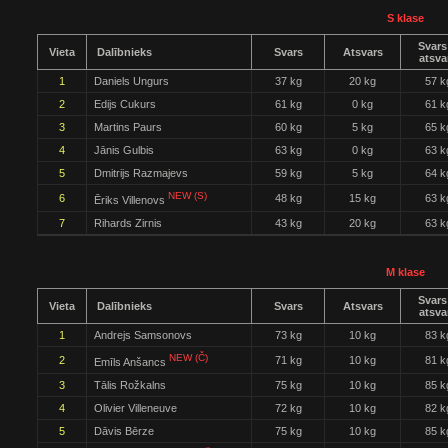
S klase
Svars
Vieta
Dalībnieks
Svars
Atsvars
atsva
1
Daniels Ungurs
37 kg
20 kg
57 k
2
Edijs Cukurs
61 kg
0 kg
61 k
3
Martins Paurs
60 kg
5 kg
65 k
4
Jānis Gulbis
63 kg
0 kg
63 k
5
Dmitrijs Razmajevs
59 kg
5 kg
64 k
NEW (S)
6
48 kg
15 kg
63 k
Ēriks Villenovs
7
Rihards Zirnis
43 kg
20 kg
63 k
M klase
Svars
Vieta
Dalībnieks
Svars
Atsvars
atsva
1
Andrejs Samsonovs
73 kg
10 kg
83 k
NEW (Č)
2
71 kg
10 kg
81 k
Emīls Anšancs
3
Tālis Rožkalns
75 kg
10 kg
85 k
4
Olivier Villeneuve
72 kg
10 kg
82 k
5
Dāvis Bērze
75 kg
10 kg
85 k