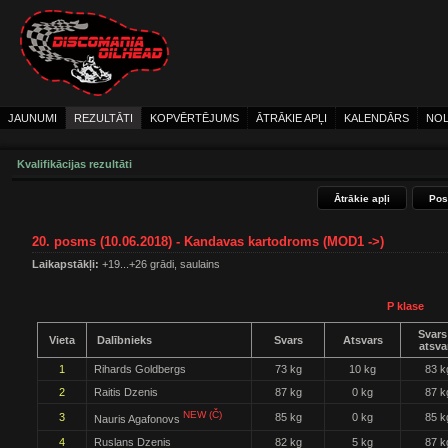
JAUNUMI
REZULTĀTI
KOPVĒRTĒJUMS
ĀTRĀKIE APĻI
KALENDĀRS
NOL
Kvalifikācijas rezultāti
Ātrākie apļi
Pos
20. posms (10.06.2018) - Kandavas kartodroms (MOD1 ->)
Laikapstākļi:
+19...+26 grādi, saulains
P klase
Svars
Vieta
Dalībnieks
Svars
Atsvars
atsva
1
Rihards Goldbergs
73 kg
10 kg
83 k
2
Raitis Dzenis
87 kg
0 kg
87 k
NEW (Č)
3
85 kg
0 kg
85 k
Nauris Agafonovs
4
Ruslans Dzenis
82 kg
5 kg
87 k