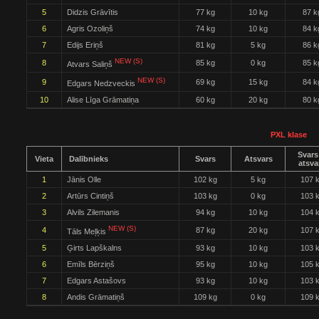
5
Didzis Grāvītis
77 kg
10 kg
87 k
6
Agris Ozoliņš
74 kg
10 kg
84 k
7
Edijs Eriņš
81 kg
5 kg
86 k
NEW (S)
8
85 kg
0 kg
85 k
Atvars Saliņš
NEW (S)
9
69 kg
15 kg
84 k
Edgars Nedzveckis
10
Alise Līga Grāmatiņa
60 kg
20 kg
80 k
PXL klase
Svars
Vieta
Dalībnieks
Svars
Atsvars
atsva
1
Jānis Olle
102 kg
5 kg
107 
2
Artūrs Cintiņš
103 kg
0 kg
103 
3
Alvils Zilemanis
94 kg
10 kg
104 
NEW (S)
4
87 kg
20 kg
107 
Tāls Meļķis
5
Ģirts Lapškalns
93 kg
10 kg
103 
6
Emīls Bērziņš
95 kg
10 kg
105 
7
Edgars Astašovs
93 kg
10 kg
103 
8
Andis Grāmatiņš
109 kg
0 kg
109 