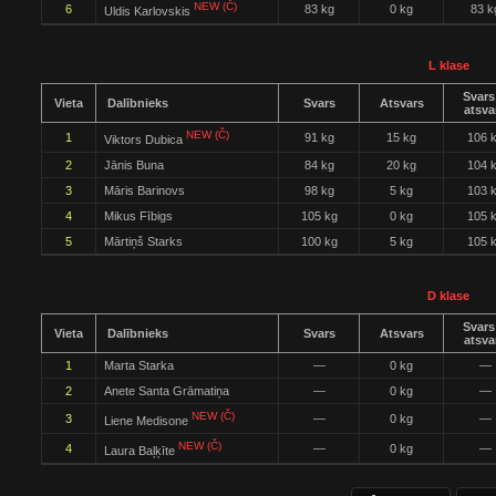
NEW (Č)
6
83 kg
0 kg
83 k
Uldis Karlovskis
L klase
Svars
Vieta
Dalībnieks
Svars
Atsvars
atsva
NEW (Č)
1
91 kg
15 kg
106 
Viktors Dubica
2
Jānis Buna
84 kg
20 kg
104 
3
Māris Barinovs
98 kg
5 kg
103 
4
Mikus Fībigs
105 kg
0 kg
105 
5
Mārtiņš Starks
100 kg
5 kg
105 
D klase
Svars
Vieta
Dalībnieks
Svars
Atsvars
atsva
1
Marta Starka
—
0 kg
—
2
Anete Santa Grāmatiņa
—
0 kg
—
NEW (Č)
3
—
0 kg
—
Liene Medisone
NEW (Č)
4
—
0 kg
—
Laura Baļķīte