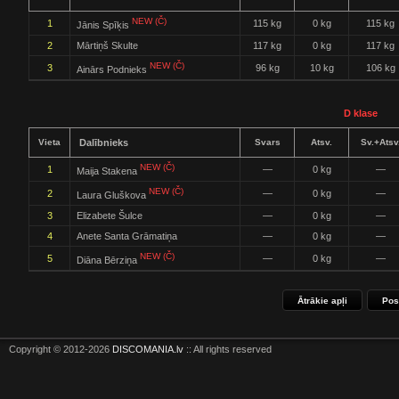
NEW (Č)
1
115 kg
0 kg
115 kg
Jānis Spīķis
2
Mārtiņš Skulte
117 kg
0 kg
117 kg
NEW (Č)
3
96 kg
10 kg
106 kg
Ainārs Podnieks
D klase
Vieta
Dalībnieks
Svars
Atsv.
Sv.+Atsv
NEW (Č)
1
—
0 kg
—
Maija Stakena
NEW (Č)
2
—
0 kg
—
Laura Gluškova
3
Elizabete Šulce
—
0 kg
—
4
Anete Santa Grāmatiņa
—
0 kg
—
NEW (Č)
5
—
0 kg
—
Diāna Bērziņa
Ātrākie apļi
Pos
Copyright © 2012-2026
DISCOMANIA.lv
:: All rights reserved