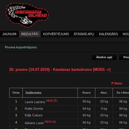
JAUNUMI
REZULTĀTI
KOPVĒRTĒJUMS
ĀTRĀKIE APĻI
KALENDĀRS
NOL
Posma kopvērtējums
Ātrākie apļi
Pos
20. posms (14.07.2019) - Kandavas kartodroms (MOD1 ->)
P klase
Vieta
Dalībnieks
Svars
Atsv.
Sv.+Atsv
NEW (Č)
1
66 kg
20 kg
86 kg
Lauris Laizāns
2
Raitis Dzenis
84 kg
0 kg
84 kg
3
Edijs Cukurs
60 kg
20 kg
80 kg
NEW (S)
4
66 kg
20 kg
86 kg
Adrians Lasis