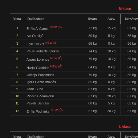
M klase
Vieta
Dalībnieks
Svars
Atsv.
Sv.+Atsv
NEW (S)
1
72 kg
15 kg
87 kg
Emīls Anšancs
2
Ivo Ozoliņš
80 kg
5 kg
85 kg
NEW (S)
3
66 kg
0 kg
66 kg
Egils Olekts
4
Pauls Roberts Kreklis
74 kg
10 kg
84 kg
NEW (Č)
5
75 kg
10 kg
85 kg
Aigars Lorencs
NEW (Č)
6
84 kg
0 kg
84 kg
Harijs Gladkins
7
Valērijs Potjomkins
76 kg
10 kg
86 kg
8
Igors Gerasimovičs
85 kg
0 kg
85 kg
9
Jānis Buna
83 kg
0 kg
83 kg
10
Rihards Zemnickis
67 kg
20 kg
87 kg
11
Pāvels Saņuks
80 kg
5 kg
85 kg
NEW (Č)
12
67 kg
20 kg
87 kg
Emīls Podnieks
L klase
Vieta
Dalībnieks
Svars
Atsv.
Sv.+Atsv