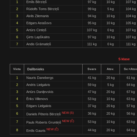
1
Emīls Bērziņš
97 kg
10 kg
107 kg
2
Rūdolfs Toms Bērziņš
99 kg
5 kg
104 kg
3
Alvils Zilemanis
94 kg
10 kg
104 kg
4
Edgars Astašovs
95 kg
10 kg
105 kg
5
Artūrs Cintiņš
107 kg
0 kg
107 kg
6
Ģirts Lapškalns
97 kg
10 kg
107 kg
7
Andis Grāmatiņš
111 kg
0 kg
111 kg
S klase
Vieta
Dalībnieks
Svars
Atsv.
Sv.+Atsv
1
Nauris Danebergs
41 kg
20 kg
61 kg
2
Andris Lielgalvis
59 kg
5 kg
64 kg
3
Artūrs Daniļevskis
47 kg
20 kg
67 kg
4
Ēriks Villenovs
53 kg
10 kg
63 kg
5
Edgars Lielgalvis
37 kg
20 kg
57 kg
NEW (S)
6
36 kg
20 kg
56 kg
Daniels Pēteris Bērziņš
NEW (Č)
7
53 kg
10 kg
63 kg
Pauls Roberts Gruntiņš
NEW (Č)
8
44 kg
20 kg
64 kg
Emīls Gauris