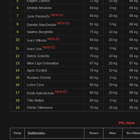
5
Edgars Lobovs
71 kg
15 kg
86 kg
6
Dmitrijs Moskins
84 kg
0 kg
84 kg
NEW (S)
7
66 kg
20 kg
86 kg
Juris Pavlovičs
NEW (S)
8
81 kg
5 kg
86 kg
Daniels Mančinskis
9
Vadims Bergfelds
75 kg
10 kg
85 kg
NEW (Č)
10
66 kg
20 kg
86 kg
Ivars Vilkens
NEW (Č)
11
85 kg
0 kg
85 kg
Ivars Uss
12
Didzis Grāvītis
75 kg
10 kg
85 kg
13
Alise Līga Grāmatiņa
67 kg
20 kg
87 kg
14
Agris Ozoliņš
76 kg
10 kg
86 kg
15
Ruslans Dzenis
82 kg
5 kg
87 kg
16
Luīze Cera
66 kg
20 kg
86 kg
NEW (Č)
17
66 kg
20 kg
86 kg
Emīls Kalnrācenis
18
Tāls Meļķis
86 kg
0 kg
86 kg
19
Olivier Villeneuve
70 kg
15 kg
85 kg
PXL klase
Vieta
Dalībnieks
Svars
Atsv.
Sv.+Atsv