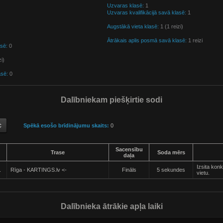
Uzvaras klasē:
1
Uzvaras kvalifikācijā savā klasē:
1
Augstākā vieta klasē:
1 (1 reizi)
Ātrākais aplis posmā savā klasē:
1 reizi
asē:
0
zi)
asē:
0
Dalībniekam piešķirtie sodi
Spēkā esošo brīdinājumu skaits:
0
Sacensību
Trase
Soda mērs
daļa
Izsita kon
.
Rīga - KARTINGS.lv <-
Fināls
5 sekundes
vietu.
Dalībnieka ātrākie apļa laiki