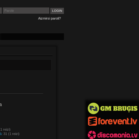
Aizmirsi paroli?
a
1 reizi)
ā:
31 (1 reizi)