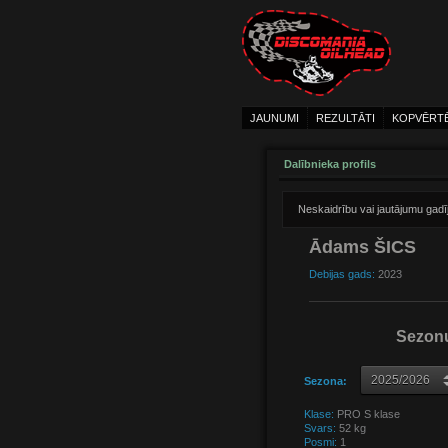
JAUNUMI
REZULTĀTI
KOPVĒRT
Dalībnieka profils
Neskaidrību vai jautājumu gad
Ādams ŠICS
Debijas gads:
2023
Sezonu
Sezona:
Klase:
PRO S klase
Svars:
52 kg
Posmi:
1