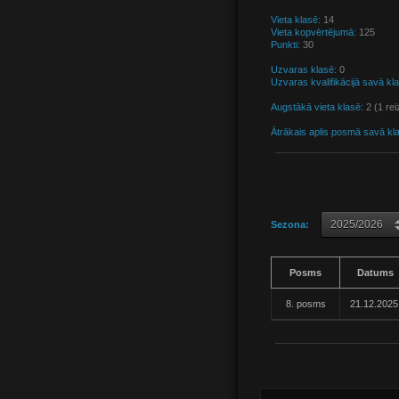
Vieta klasē:
14
Vieta kopvērtējumā:
125
Punkti:
30
Uzvaras klasē:
0
Uzvaras kvalifikācijā savā kl
Augstākā vieta klasē:
2 (1 rei
Ātrākais aplis posmā savā kl
Sezona:
Posms
Datums
8. posms
21.12.2025