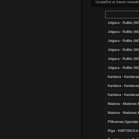
Uzspiežot uz trases nosaukuma
Jelgava - Rullītis (M
Jelgava - Rullītis (
Jelgava - Rullītis (
Jelgava - Rullītis (
Jelgava - Rullītis (
Jelgava - Rullītis (
Kandava - Kandavas
Kandava - Kandavas
Kandava - Kandavas
Madona - Madonas ka
Madona - Madonas ka
Põltsamaa (Igaunija
Rīga - KARTINGS.lv