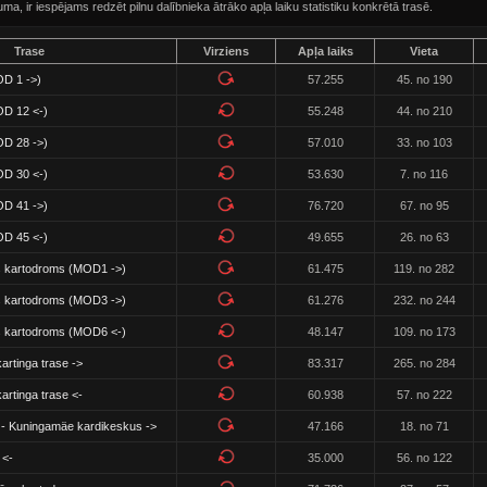
, ir iespējams redzēt pilnu dalībnieka ātrāko apļa laiku statistiku konkrētā trasē.
Trase
Virziens
Apļa laiks
Vieta
OD 1 ->)
57.255
45. no 190
MOD 12 <-)
55.248
44. no 210
MOD 28 ->)
57.010
33. no 103
MOD 30 <-)
53.630
7. no 116
MOD 41 ->)
76.720
67. no 95
MOD 45 <-)
49.655
26. no 63
 kartodroms (MOD1 ->)
61.475
119. no 282
 kartodroms (MOD3 ->)
61.276
232. no 244
 kartodroms (MOD6 <-)
48.147
109. no 173
rtinga trase ->
83.317
265. no 284
rtinga trase <-
60.938
57. no 222
) - Kuningamäe kardikeskus ->
47.166
18. no 71
 <-
35.000
56. no 122