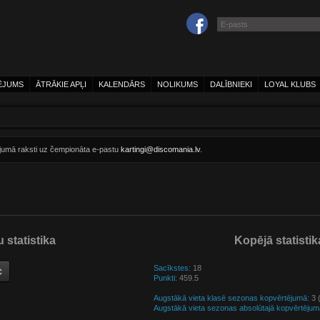
ĒJUMS
ĀTRĀKIE APĻI
KALENDĀRS
NOLIKUMS
DALĪBNIEKI
LOYAL KLUBS
ījumā raksti uz čempionāta e-pastu
kartingi@discomania.lv
.
 statistika
Kopējā statistik
Sacīkstes:
18
Punkti:
459.5
Augstākā vieta klasē sezonas kopvērtējumā:
3 (
Augstākā vieta sezonas absolūtajā kopvērtējum