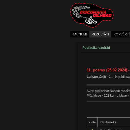
JAUNUMI
REZULTĀTI
KOPVĒRT
Pusfināla rezultāti
11. posms (25.02.2024) -
Laikapstākļi:
+2...+9 grādi, sa
Svari pielīdzināti šādām robež
PXL klase -
102 kg
· L klase -
Vieta
Dalībnieks