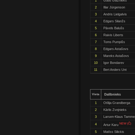
1
Gatis Glāznieks
2
Illar Jürgenson
3
Andris Lielgalvis
4
Edgars Silanžs
5
Pāvels Balušs
6
Raivis Liberts
7
Toms Pumpišs
8
Edgars Astašovs
9
Mareks Astašovs
10
Igor Bondarev
11
Bert Anders Unt
Vieta
Dalībnieks
1
Otīlija Grandberga
2
Kārlis Zvejnieks
3
Larsen-Klaus Tamme
NEW (Č)
4
Artur Karu
5
Matīss Silickis