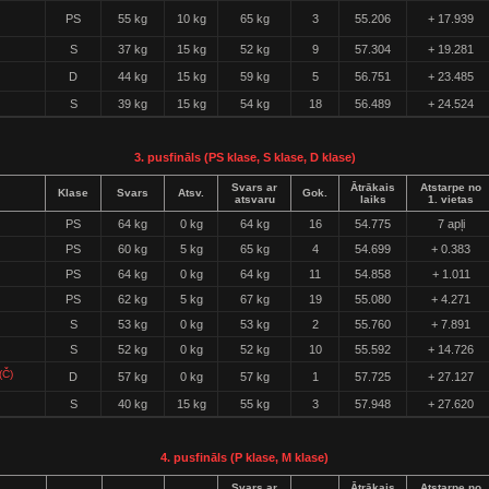
PS
55 kg
10 kg
65 kg
3
55.206
+ 17.939
S
37 kg
15 kg
52 kg
9
57.304
+ 19.281
D
44 kg
15 kg
59 kg
5
56.751
+ 23.485
S
39 kg
15 kg
54 kg
18
56.489
+ 24.524
3. pusfināls (PS klase, S klase, D klase)
Svars ar
Ātrākais
Atstarpe no
Klase
Svars
Atsv.
Gok.
atsvaru
laiks
1. vietas
PS
64 kg
0 kg
64 kg
16
54.775
7 apļi
PS
60 kg
5 kg
65 kg
4
54.699
+ 0.383
PS
64 kg
0 kg
64 kg
11
54.858
+ 1.011
PS
62 kg
5 kg
67 kg
19
55.080
+ 4.271
S
53 kg
0 kg
53 kg
2
55.760
+ 7.891
S
52 kg
0 kg
52 kg
10
55.592
+ 14.726
(Č)
D
57 kg
0 kg
57 kg
1
57.725
+ 27.127
S
40 kg
15 kg
55 kg
3
57.948
+ 27.620
4. pusfināls (P klase, M klase)
Svars ar
Ātrākais
Atstarpe no