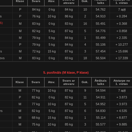
Klase
Svars
Atsv.
Gok.
atsvaru
laiks
1. vietas
P
84 kg
0 kg
84 kg
10
54.762
7 apļi
is
P
76 kg
10 kg
86 kg
2
54.910
+ 0.284
S)
M
83 kg
0 kg
83 kg
16
55.491
+ 0.368
M
82 kg
5 kg
87 kg
5
54.776
+ 0.858
M
79 kg
5 kg
84 kg
1
55.499
+ 2.335
P
79 kg
5 kg
84 kg
4
55.106
+ 10.277
vs
M
72 kg
15 kg
87 kg
3
57.454
+ 15.696
evs
M
83 kg
0 kg
83 kg
18
56.504
+ 17.339
5. pusfināls (M klase, P klase)
Svars ar
Ātrākais
Atstarpe no
Klase
Svars
Atsv.
Gok.
atsvaru
laiks
1. vietas
M
77 kg
10 kg
87 kg
9
54.594
7 apļi
P
82 kg
0 kg
82 kg
11
54.911
+ 3.873
M
77 kg
10 kg
87 kg
5
54.952
+ 3.973
rs
M
82 kg
5 kg
87 kg
6
54.830
+ 4.535
M
68 kg
15 kg
83 kg
1
55.114
+ 8.877
M
75 kg
10 kg
85 kg
3
55.577
+ 9.885