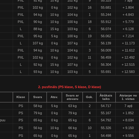
PXL
92 kg
10 kg
102 kg
9
55.325
7 apļi
PXL
102 kg
0 kg
102 kg
16
55.681
+ 1.804
PXL
94 kg
10 kg
104 kg
1
55.244
+ 4.843
PXL
90 kg
10 kg
100 kg
18
55.912
+ 5.779
L
88 kg
15 kg
103 kg
6
56.074
+ 6.128
PXL
95 kg
5 kg
100 kg
19
56.062
+ 7.214
L
107 kg
0 kg
107 kg
2
56.139
+ 11.173
PXL
94 kg
10 kg
104 kg
3
56.009
+ 11.612
PXL
102 kg
0 kg
102 kg
11
56.459
+ 12.492
L
92 kg
15 kg
107 kg
4
56.304
+ 12.515
L
93 kg
10 kg
103 kg
5
55.691
+ 12.583
2. pusfināls (PS klase, S klase, D klase)
Svars ar
Ātrākais
Atstarpe no
Klase
Svars
Atsv.
Gok.
atsvaru
laiks
1. vietas
PS
58 kg
5 kg
63 kg
2
54.717
7 apļi
PS
79 kg
0 kg
79 kg
4
55.167
+ 1.852
puu
PS
65 kg
0 kg
65 kg
6
54.792
+ 8.034
PS
56 kg
10 kg
66 kg
10
55.326
+ 9.150
PS
65 kg
0 kg
65 kg
1
54.498
+ 9.556