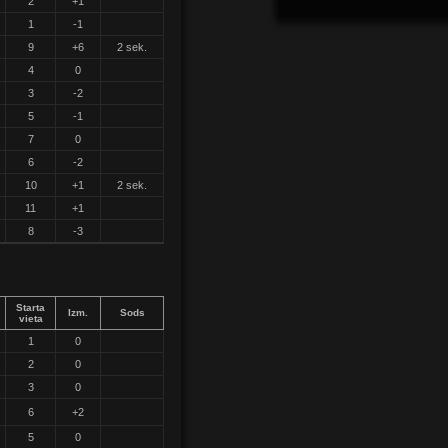
2
+1
1
-1
9
+6
2 sek.
4
0
3
-2
5
-1
7
0
6
-2
10
+1
2 sek.
11
+1
8
-3
Starta
Izm.
Sods
vieta
1
0
2
0
3
0
6
+2
5
0