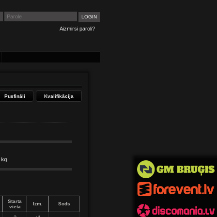
Aizmirsi paroli?
Pusfināli
Kvalifikācija
 kg
Starta
Izm.
Sods
vieta