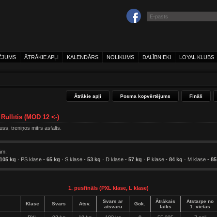
ĒJUMS
ĀTRĀKIE APĻI
KALENDĀRS
NOLIKUMS
DALĪBNIEKI
LOYAL KLUBS
Ātrākie apļi
Posma kopvērtējums
Fināli
 Rullītis (MOD 12 <-)
uss, treniņos mitrs asfalts.
ām:
105 kg
· PS klase -
65 kg
· S klase -
53 kg
· D klase -
57 kg
· P klase -
84 kg
· M klase -
85
1. pusfināls (PXL klase, L klase)
Svars ar
Ātrākais
Atstarpe no
Klase
Svars
Atsv.
Gok.
atsvaru
laiks
1. vietas