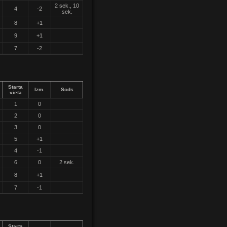
2 sek., 10
4
-2
sek.
8
+1
9
+1
7
-2
Starta
Izm.
Sods
vieta
1
0
2
0
3
0
5
+1
4
-1
6
0
2 sek.
8
+1
7
-1
Starta