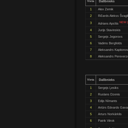
Vieta
Dalībnieks
1
Alex Zemik
2
Ričards Alekss Švagl
NEW (
3
Adrians Apsītis
4
Jurijs Stavinskis
5
Sergejs Jegorovs
6
Vadims Bergfelds
7
Aleksandrs Kapitono
8
Aleksandrs Pereverz
Vieta
Dalībnieks
1
Sergejs Ļesiks
2
Ruslans Dzenis
3
Edijs Nīmants
4
Artūrs Edvards Gava
5
Arturs Norkārklis
6
Patrik Viirok