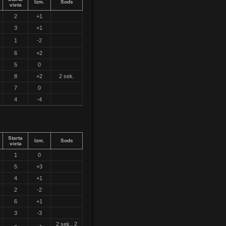
Izm.
Sods
vieta
2
+1
3
+1
1
-2
6
+2
5
0
8
+2
2 sek.
7
0
4
-4
Starta
Izm.
Sods
vieta
1
0
5
+3
4
+1
2
-2
6
+1
3
-3
2 sek., 2