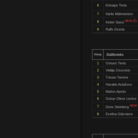
6
Kristaps Tenis
7
Kārlis Mālmeisters
NEW (Č)
8
Ketter Sassi
9
Ralfs Dzenis
Vieta
Dalībnieks
1
Oskars Tenis
2
Vitālijs Osovskis
3
Tristan Tamme
4
Haralds Astašovs
5
Matīss Apsīts
6
Oskar-Oliver Levkoi
NEW 
7
Doris Steinberg
8
Evelīna Glāzniece