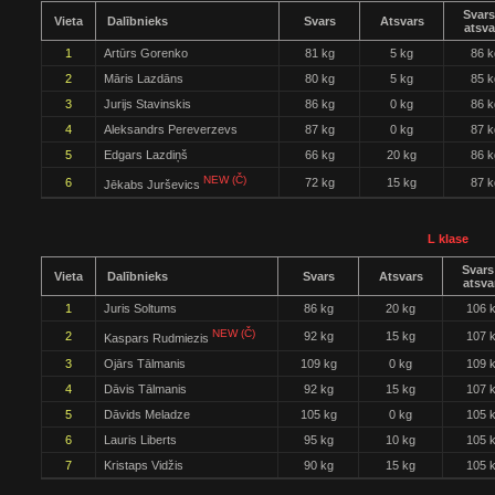
Svars
Vieta
Dalībnieks
Svars
Atsvars
atsva
1
Artūrs Gorenko
81 kg
5 kg
86 k
2
Māris Lazdāns
80 kg
5 kg
85 k
3
Jurijs Stavinskis
86 kg
0 kg
86 k
4
Aleksandrs Pereverzevs
87 kg
0 kg
87 k
5
Edgars Lazdiņš
66 kg
20 kg
86 k
NEW (Č)
6
72 kg
15 kg
87 k
Jēkabs Jurševics
L klase
Svars
Vieta
Dalībnieks
Svars
Atsvars
atsva
1
Juris Soltums
86 kg
20 kg
106 
NEW (Č)
2
92 kg
15 kg
107 
Kaspars Rudmiezis
3
Ojārs Tālmanis
109 kg
0 kg
109 
4
Dāvis Tālmanis
92 kg
15 kg
107 
5
Dāvids Meladze
105 kg
0 kg
105 
6
Lauris Liberts
95 kg
10 kg
105 
7
Kristaps Vidžis
90 kg
15 kg
105 