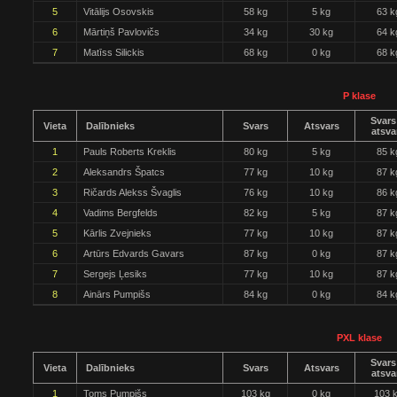
5
Vitālijs Osovskis
58 kg
5 kg
63 k
6
Mārtiņš Pavlovičs
34 kg
30 kg
64 k
7
Matīss Silickis
68 kg
0 kg
68 k
P klase
Svars
Vieta
Dalībnieks
Svars
Atsvars
atsva
1
Pauls Roberts Kreklis
80 kg
5 kg
85 k
2
Aleksandrs Špatcs
77 kg
10 kg
87 k
3
Ričards Alekss Švaglis
76 kg
10 kg
86 k
4
Vadims Bergfelds
82 kg
5 kg
87 k
5
Kārlis Zvejnieks
77 kg
10 kg
87 k
6
Artūrs Edvards Gavars
87 kg
0 kg
87 k
7
Sergejs Ļesiks
77 kg
10 kg
87 k
8
Ainārs Pumpišs
84 kg
0 kg
84 k
PXL klase
Svars
Vieta
Dalībnieks
Svars
Atsvars
atsva
1
Toms Pumpišs
103 kg
0 kg
103 