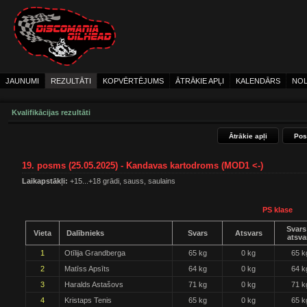
JAUNUMI
REZULTĀTI
KOPVĒRTĒJUMS
ĀTRĀKIE APĻI
KALENDĀRS
NOL
Kvalifikācijas rezultāti
Ātrākie apļi
Pos
19. posms (25.05.2025) - Kandavas kartodroms (MOD1 <-)
Laikapstākļi:
+15...+18 grādi, sauss, saulains
PS klase
Svars
Vieta
Dalībnieks
Svars
Atsvars
atsva
1
Otīlija Grandberga
65 kg
0 kg
65 k
2
Matīss Apsīts
64 kg
0 kg
64 k
3
Haralds Astašovs
71 kg
0 kg
71 k
4
Kristaps Tenis
65 kg
0 kg
65 k