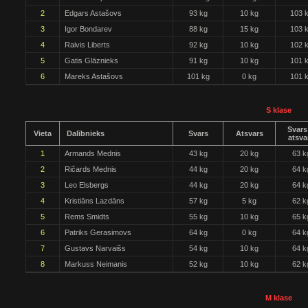
2
Edgars Astašovs
93 kg
10 kg
103 
3
Igor Bondarev
88 kg
15 kg
103 
4
Raivis Liberts
92 kg
10 kg
102 
5
Gatis Glāznieks
91 kg
10 kg
101 
6
Mareks Astašovs
101 kg
0 kg
101 
S klase
Svars
Vieta
Dalībnieks
Svars
Atsvars
atsva
1
Armands Mednis
43 kg
20 kg
63 k
2
Ričards Mednis
44 kg
20 kg
64 k
3
Leo Elsbergs
44 kg
20 kg
64 k
4
Kristiāns Lazdāns
57 kg
5 kg
62 k
5
Rems Smidts
55 kg
10 kg
65 k
6
Patriks Gerasimovs
64 kg
0 kg
64 k
7
Gustavs Narvaišs
54 kg
10 kg
64 k
8
Markuss Neimanis
52 kg
10 kg
62 k
M klase