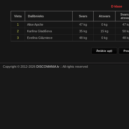
D klase
Svars
Vieta
Dalībnieks
Svars
Atsvars
atsva
1
Alise Apsīte
47 kg
0 kg
47 k
2
Karlīna Gladiševa
35 kg
15 kg
50 k
3
Evelīna Glāzniece
48 kg
0 kg
48 k
Ātrākie apļi
Pos
Copyright © 2012-2026
DISCOMANIA.lv
:: All rights reserved