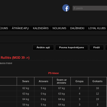
ĒJUMS
ĀTRĀKIE APĻI
KALENDĀRS
NOLIKUMS
DALĪBNIEKI
LOYAL KLUBS
Ātrākie apļi
Posma kopvērtējums
Fināli
 Rullītis (MOD 39 ->)
sausa trase
PS klase
Svars ar
Svars
Atsvars
Grupa
Gokarts
atsvaru
62 kg
5 kg
67 kg
2
16
63 kg
0 kg
63 kg
4
12
64 kg
0 kg
64 kg
3
19
59 kg
5 kg
64 kg
3
3