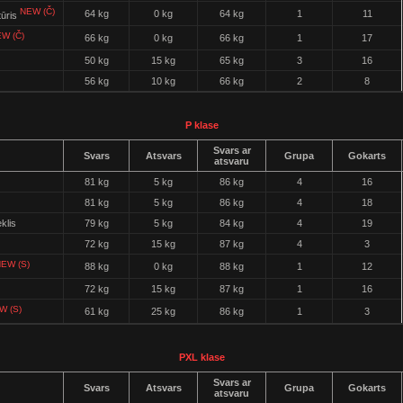
NEW (Č)
64 kg
0 kg
64 kg
1
11
tūris
W (Č)
66 kg
0 kg
66 kg
1
17
50 kg
15 kg
65 kg
3
16
56 kg
10 kg
66 kg
2
8
P klase
Svars ar
Svars
Atsvars
Grupa
Gokarts
atsvaru
81 kg
5 kg
86 kg
4
16
81 kg
5 kg
86 kg
4
18
klis
79 kg
5 kg
84 kg
4
19
72 kg
15 kg
87 kg
4
3
EW (S)
88 kg
0 kg
88 kg
1
12
72 kg
15 kg
87 kg
1
16
W (S)
61 kg
25 kg
86 kg
1
3
PXL klase
Svars ar
Svars
Atsvars
Grupa
Gokarts
atsvaru