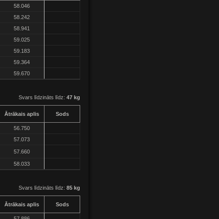
58.046
58.242
58.941
59.025
59.183
59.364
59.670
Svars līdzināts līdz:
47 kg
Ātrākais aplis
Sods
56.750
57.073
57.660
58.033
Svars līdzināts līdz:
85 kg
Ātrākais aplis
Sods
57.886