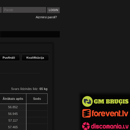
Aizmirsi paroli?
Pusfināli
Kvalifikācija
Svars līdzināts līdz:
65 kg
Ātrākais aplis
Sods
56.852
56.945
57.117
57.465