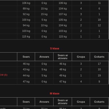
106 kg
0 kg
106 kg
3
11
89 kg
15 kg
104 kg
4
6
92 kg
15 kg
107 kg
3
1
100 kg
5 kg
105 kg
2
18
94 kg
10 kg
104 kg
2
12
s
103 kg
0 kg
103 kg
2
1
115 kg
0 kg
115 kg
1
2
S klase
Svars ar
Svars
Atsvars
Grupa
Gokarts
atsvaru
46 kg
0 kg
46 kg
3
17
43 kg
5 kg
48 kg
2
10
EW (S)
44 kg
5 kg
49 kg
1
19
47 kg
0 kg
47 kg
4
9
M klase
Svars ar
Svars
Atsvars
Grupa
Gokarts
atsvaru
aglis
71 kg
15 kg
86 kg
3
9