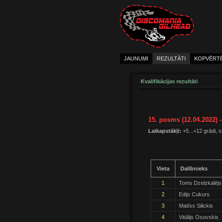
JAUNUMI
REZULTĀTI
KOPVĒRT
Kvalifikācijas rezultāti
15. posms (12.04.2022) -
Laikapstākļi:
+5...+12 grādi, 
Vieta
Dalībnieks
1
Toms Dzelzkalējs
2
Edijs Cukurs
3
Matīss Silickis
4
Vitālijs Osovskis