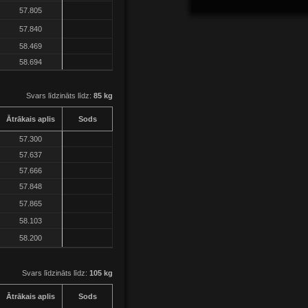
57.805
57.840
58.469
58.694
Svars līdzināts līdz:
85 kg
Ātrākais aplis
Sods
57.300
57.637
57.666
57.848
57.865
58.103
58.200
Svars līdzināts līdz:
105 kg
Ātrākais aplis
Sods