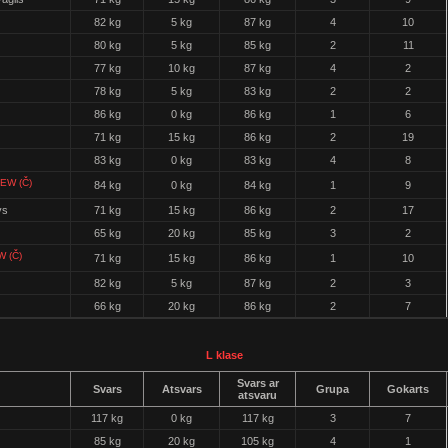
82 kg
5 kg
87 kg
4
10
80 kg
5 kg
85 kg
2
11
77 kg
10 kg
87 kg
4
2
78 kg
5 kg
83 kg
2
2
86 kg
0 kg
86 kg
1
6
71 kg
15 kg
86 kg
2
19
83 kg
0 kg
83 kg
4
8
EW (Č)
84 kg
0 kg
84 kg
1
9
vs
71 kg
15 kg
86 kg
2
17
65 kg
20 kg
85 kg
3
2
 (Č)
71 kg
15 kg
86 kg
1
10
82 kg
5 kg
87 kg
2
3
66 kg
20 kg
86 kg
2
7
L klase
Svars ar
Svars
Atsvars
Grupa
Gokarts
atsvaru
117 kg
0 kg
117 kg
3
7
85 kg
20 kg
105 kg
4
1