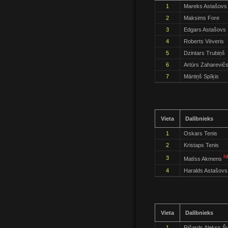
1
Mareks Astašovs
2
Maksims Fore
3
Edgars Astašovs
4
Roberts Vēveris
5
Dzintars Trubiņš
6
Artūrs Zaharevič
7
Mārtiņš Spīķis
Vieta
Dalībnieks
1
Oskars Tenis
2
Kristaps Tenis
N
3
Matīss Akmens
4
Haralds Astašovs
Vieta
Dalībnieks
1
Ričards Alekss Šv