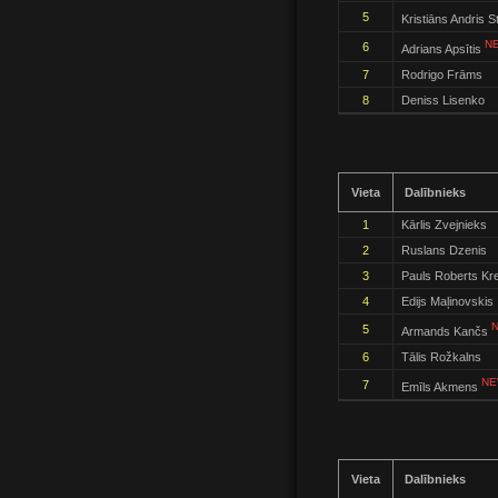
5
Kristiāns Andris S
NE
6
Adrians Apsītis
7
Rodrigo Frāms
8
Deniss Lisenko
Vieta
Dalībnieks
1
Kārlis Zvejnieks
2
Ruslans Dzenis
3
Pauls Roberts Kre
4
Edijs Maļinovskis
N
5
Armands Kančs
6
Tālis Rožkalns
NE
7
Emīls Akmens
Vieta
Dalībnieks