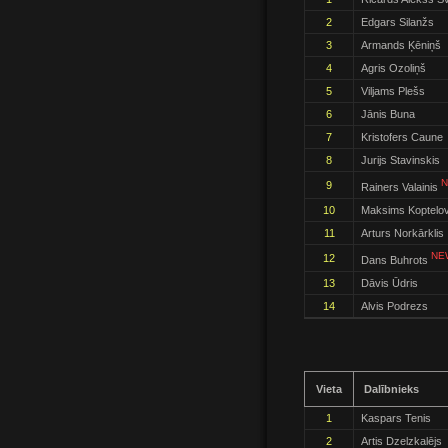
2
Edgars Silanžs
3
Armands Ķēniņš
4
Agris Ozoliņš
5
Viljams Plešs
6
Jānis Buna
7
Kristofers Caune
8
Jurijs Stavinskis
N
9
Rainers Valainis
10
Maksims Koptelo
11
Arturs Norkārklis
NEW
12
Dans Buhrots
13
Dāvis Ūdris
14
Alvis Podrezs
Vieta
Dalībnieks
1
Kaspars Tenis
2
Artis Dzelzkalējs