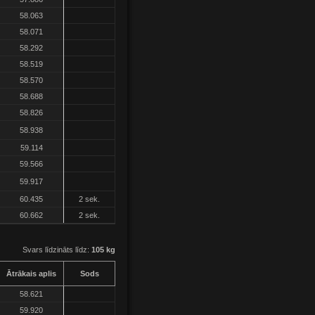
58.063
58.071
58.292
58.519
58.570
58.688
58.826
58.938
59.114
59.566
59.917
60.435
2 sek.
60.662
2 sek.
Svars līdzināts līdz:
105 kg
Ātrākais aplis
Sods
58.621
59.920