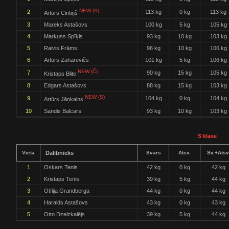
NEW (S)
2
113 kg
0 kg
113 kg
Artūrs Cintiņš
3
Mareks Astašovs
100 kg
5 kg
105 kg
4
Markuss Spīķis
93 kg
10 kg
103 kg
5
Raivis Frāms
96 kg
10 kg
106 kg
6
Artūrs Zaharevičs
101 kg
5 kg
106 kg
NEW (Č)
7
90 kg
15 kg
105 kg
Kristaps Blite
8
Edgars Astašovs
88 kg
15 kg
103 kg
NEW (S)
9
104 kg
0 kg
104 kg
Artūrs Jāņkalns
10
Sandis Balcars
93 kg
10 kg
103 kg
S klase
Vieta
Dalībnieks
Svars
Atsv.
Sv.+Atsv
1
Oskars Tenis
42 kg
0 kg
42 kg
2
Kristaps Tenis
39 kg
5 kg
44 kg
3
Otīlija Grandberga
44 kg
0 kg
44 kg
4
Haralds Astašovs
43 kg
0 kg
43 kg
5
Otto Dzelzkalējs
39 kg
5 kg
44 kg