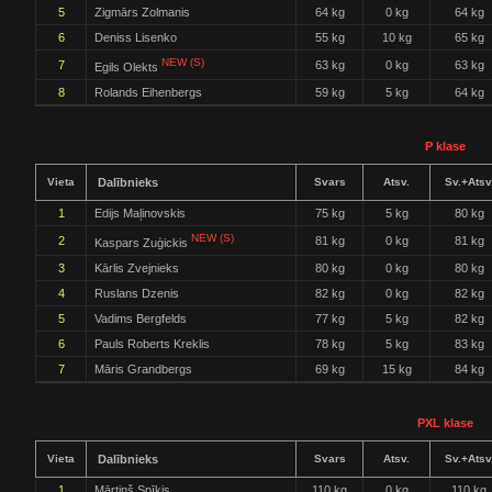
5
Zigmārs Zolmanis
64 kg
0 kg
64 kg
6
Deniss Lisenko
55 kg
10 kg
65 kg
NEW (S)
7
63 kg
0 kg
63 kg
Egils Olekts
8
Rolands Eihenbergs
59 kg
5 kg
64 kg
P klase
Vieta
Dalībnieks
Svars
Atsv.
Sv.+Atsv
1
Edijs Maļinovskis
75 kg
5 kg
80 kg
NEW (S)
2
81 kg
0 kg
81 kg
Kaspars Zuģickis
3
Kārlis Zvejnieks
80 kg
0 kg
80 kg
4
Ruslans Dzenis
82 kg
0 kg
82 kg
5
Vadims Bergfelds
77 kg
5 kg
82 kg
6
Pauls Roberts Kreklis
78 kg
5 kg
83 kg
7
Māris Grandbergs
69 kg
15 kg
84 kg
PXL klase
Vieta
Dalībnieks
Svars
Atsv.
Sv.+Atsv
1
Mārtiņš Spīķis
110 kg
0 kg
110 kg