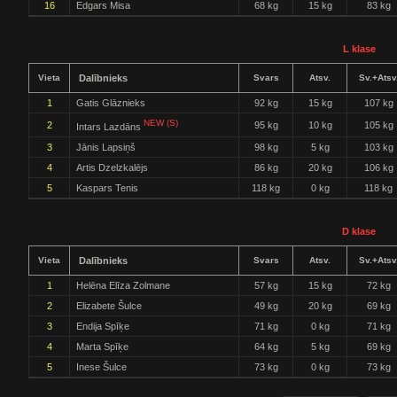
16
Edgars Misa
68 kg
15 kg
83 kg
L klase
Vieta
Dalībnieks
Svars
Atsv.
Sv.+Atsv
1
Gatis Glāznieks
92 kg
15 kg
107 kg
NEW (S)
2
95 kg
10 kg
105 kg
Intars Lazdāns
3
Jānis Lapsiņš
98 kg
5 kg
103 kg
4
Artis Dzelzkalējs
86 kg
20 kg
106 kg
5
Kaspars Tenis
118 kg
0 kg
118 kg
D klase
Vieta
Dalībnieks
Svars
Atsv.
Sv.+Atsv
1
Helēna Elīza Zolmane
57 kg
15 kg
72 kg
2
Elizabete Šulce
49 kg
20 kg
69 kg
3
Endija Spīķe
71 kg
0 kg
71 kg
4
Marta Spīķe
64 kg
5 kg
69 kg
5
Inese Šulce
73 kg
0 kg
73 kg