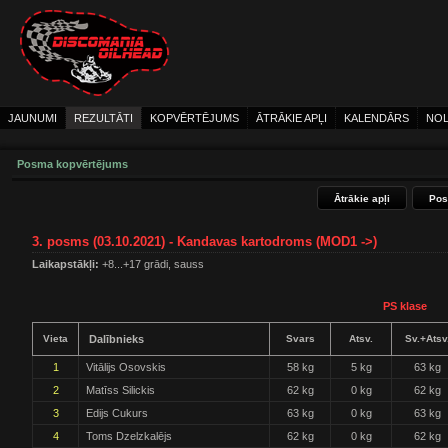
JAUNUMI
REZULTĀTI
KOPVĒRTĒJUMS
ĀTRĀKIE APĻI
KALENDĀRS
NOL
Posma kopvērtējums
Ātrākie apļi
Pos
3. posms (03.10.2021) - Kandavas kartodroms (MOD1 ->)
Laikapstākļi:
+8...+17 grādi, sauss
PS klase
Vieta
Dalībnieks
Svars
Atsv.
Sv.+Atsv
1
Vitālijs Osovskis
58 kg
5 kg
63 kg
2
Matīss Silickis
62 kg
0 kg
62 kg
3
Edijs Cukurs
63 kg
0 kg
63 kg
4
Toms Dzelzkalējs
62 kg
0 kg
62 kg