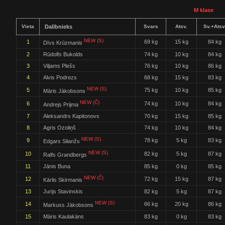
M klase
Vieta
Dalībnieks
Svars
Atsv.
Sv.+Atsv
NEW (S)
1
69 kg
15 kg
84 kg
Dīvs Krūzmanis
2
Rūdolfs Bukolds
74 kg
10 kg
84 kg
3
Viljams Plešs
76 kg
10 kg
86 kg
4
Alvis Podrezs
68 kg
15 kg
83 kg
NEW (S)
5
75 kg
10 kg
85 kg
Māris Jākobsons
NEW (Č)
6
74 kg
10 kg
84 kg
Andrejs Prijma
7
Aleksandrs Kapitonovs
70 kg
15 kg
85 kg
8
Agris Ozoliņš
74 kg
10 kg
84 kg
NEW (S)
9
78 kg
5 kg
83 kg
Edgars Silanžs
NEW (S)
10
82 kg
5 kg
87 kg
Ralfs Grandbergs
11
Jānis Buna
85 kg
0 kg
85 kg
NEW (Č)
12
72 kg
15 kg
87 kg
Kārlis Skirmanis
13
Jurijs Stavinskis
82 kg
5 kg
87 kg
NEW (S)
14
66 kg
20 kg
86 kg
Markuss Jākobsons
15
Māris Kaulakāns
83 kg
0 kg
83 kg