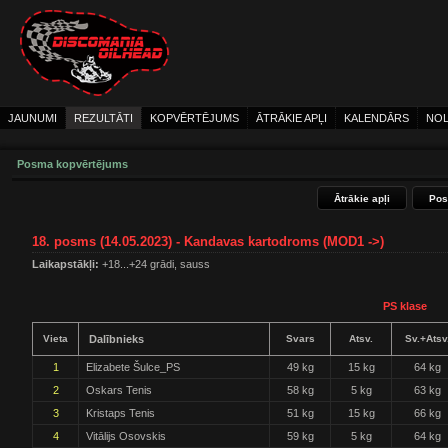
JAUNUMI
REZULTĀTI
KOPVĒRTĒJUMS
ĀTRĀKIE APĻI
KALENDĀRS
NOL
Posma kopvērtējums
Ātrākie apļi
Pos
18. posms (14.05.2023) - Kandavas kartodroms (MOD1 ->)
Laikapstākļi:
+18...+24 grādi, sauss
PS klase
Vieta
Dalībnieks
Svars
Atsv.
Sv.+Atsv
1
Elizabete Šulce_PS
49 kg
15 kg
64 kg
2
Oskars Tenis
58 kg
5 kg
63 kg
3
Kristaps Tenis
51 kg
15 kg
66 kg
4
Vitālijs Osovskis
59 kg
5 kg
64 kg