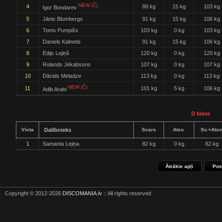
NEW (Č)
4
88 kg
15 kg
103 kg
Igor Bondarev
5
Jānis Blumbergs
91 kg
15 kg
106 kg
6
Toms Pumpišs
103 kg
0 kg
103 kg
7
Daniels Kalnetis
91 kg
15 kg
106 kg
8
Edijs Lejiņš
120 kg
0 kg
120 kg
9
Rolands Jēkabsons
107 kg
0 kg
107 kg
10
Dāvids Meladze
113 kg
0 kg
113 kg
NEW (Č)
11
101 kg
5 kg
106 kg
Adib Arabi
D klase
Vieta
Dalībnieks
Svars
Atsv.
Sv.+Atsv
1
Samanta Lejiņa
82 kg
0 kg
82 kg
Ātrākie apļi
Pos
Copyright © 2012-2026
DISCOMANIA.lv
:: All rights reserved