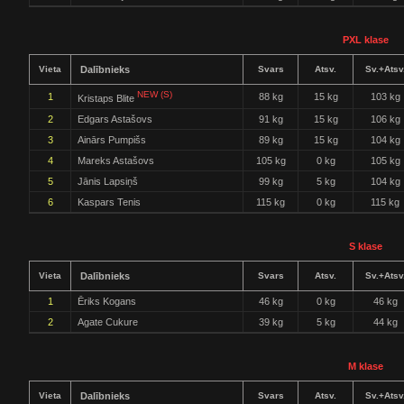
PXL klase
Vieta
Dalībnieks
Svars
Atsv.
Sv.+Atsv
NEW (S)
1
88 kg
15 kg
103 kg
Kristaps Blite
2
Edgars Astašovs
91 kg
15 kg
106 kg
3
Ainārs Pumpišs
89 kg
15 kg
104 kg
4
Mareks Astašovs
105 kg
0 kg
105 kg
5
Jānis Lapsiņš
99 kg
5 kg
104 kg
6
Kaspars Tenis
115 kg
0 kg
115 kg
S klase
Vieta
Dalībnieks
Svars
Atsv.
Sv.+Atsv
1
Ēriks Kogans
46 kg
0 kg
46 kg
2
Agate Cukure
39 kg
5 kg
44 kg
M klase
Vieta
Dalībnieks
Svars
Atsv.
Sv.+Atsv