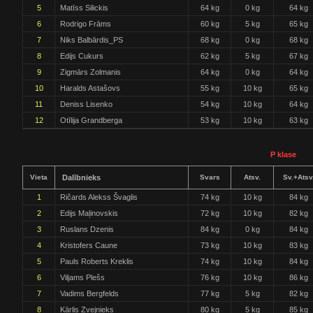
5
Matīss Silickis
64 kg
0 kg
64 kg
6
Rodrigo Frāms
60 kg
5 kg
65 kg
7
Niks Balbārdis_PS
68 kg
0 kg
68 kg
8
Edijs Cukurs
62 kg
5 kg
67 kg
9
Zigmārs Zolmanis
64 kg
0 kg
64 kg
10
Haralds Astašovs
55 kg
10 kg
65 kg
11
Deniss Lisenko
54 kg
10 kg
64 kg
12
Otīlija Grandberga
53 kg
10 kg
63 kg
P klase
Vieta
Dalībnieks
Svars
Atsv.
Sv.+Atsv
1
Ričards Alekss Švaglis
74 kg
10 kg
84 kg
2
Edijs Maļinovskis
72 kg
10 kg
82 kg
3
Ruslans Dzenis
84 kg
0 kg
84 kg
4
Kristofers Caune
73 kg
10 kg
83 kg
5
Pauls Roberts Kreklis
74 kg
10 kg
84 kg
6
Viljams Plešs
76 kg
10 kg
86 kg
7
Vadims Bergfelds
77 kg
5 kg
82 kg
8
Kārlis Zvejnieks
80 kg
5 kg
85 kg