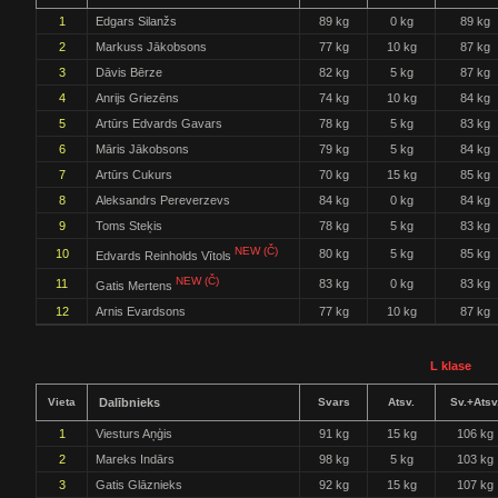
1
Edgars Silanžs
89 kg
0 kg
89 kg
2
Markuss Jākobsons
77 kg
10 kg
87 kg
3
Dāvis Bērze
82 kg
5 kg
87 kg
4
Anrijs Griezēns
74 kg
10 kg
84 kg
5
Artūrs Edvards Gavars
78 kg
5 kg
83 kg
6
Māris Jākobsons
79 kg
5 kg
84 kg
7
Artūrs Cukurs
70 kg
15 kg
85 kg
8
Aleksandrs Pereverzevs
84 kg
0 kg
84 kg
9
Toms Steķis
78 kg
5 kg
83 kg
NEW (Č)
10
80 kg
5 kg
85 kg
Edvards Reinholds Vītols
NEW (Č)
11
83 kg
0 kg
83 kg
Gatis Mertens
12
Arnis Evardsons
77 kg
10 kg
87 kg
L klase
Vieta
Dalībnieks
Svars
Atsv.
Sv.+Atsv
1
Viesturs Aņģis
91 kg
15 kg
106 kg
2
Mareks Indārs
98 kg
5 kg
103 kg
3
Gatis Glāznieks
92 kg
15 kg
107 kg