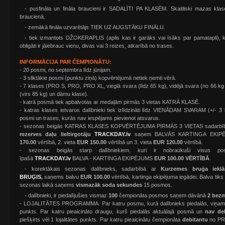
- pusfināla un fināla braucieni ir SADALĪTI PA KLASĒM. Skaitliski mazas klas
braucienā.
- zemākā fināla uzvarētājs TIEK UZ AUGSTĀKU FINĀLU.
- tiek izmantots DŽOKERAPLIS (aplis kas ir garāks vai īsāks par pamatapli), k
obligāti ir jāiebrauc vienu, divas vai 3 reizes, atkarībā no trases.
INFORMĀCIJA PAR ČEMPIONĀTU:
- 20 posmi, no septembra līdz jūnijam.
- 3 sliktākie posmi (punktu ziņā) kopvērtējumā netiek ņemti vērā.
- 7 klases (PRO S, PRO, PRO XL, vieglā svara (līdz 65 kg), vidējā svara (no 66 kg
(virs 85 kg) un dāmu klase).
- katrā posmā tiek apbalvotas ar medaļām pirmās 3 vietas KATRĀ KLASĒ.
- katras klases ietvaros dalībnieki tiek izlīdzināti līdz VIENĀDAM SVARAM (+/- 
posmi un trases, kurās nav iespējams pievienot atsvarus.
- sezonas beigās KATRAS KLASES KOPVĒRTĒJUMA PIRMĀS 3 VIETAS sadarbī
rezerves daļu lieltirgotāju
TRACKDAY.lv
saņem BALVĀS KARTINGA EKIPĒJ
170.00
vērtībā, 2. vieta
EUR 150.00
vērtībā un 3. vieta
EUR 120.00
vērtībā.
- sezonas beigās starp dalībniekiem, kuri ir nobraukuši visus p
īpašā
TRACKDAY.lv
BALVA - KARTINGA EKIPĒJUMS
EUR 100.00 VĒRTĪBĀ
.
-
korektākais sezonas dalībnieks, sadarbībā ar
Kurzemes bruģa iekl
BRUĢIS
,
saņems balvu
EUR
100.00
vērtībā, kartinga ekipējuma iegādei. Balva tiks
sezonas laikā saņems
vismazāk soda sekundes
15 posmos.
- dalībnieki, ir piedalījušies vismaz
100
čempionāta posmos saņem dāvānā
2 bez
- LOJALITĀTES PROGRAMMA. Par katru posmu, kurā dalībnieks piedalās, viņam tiks
punkts. Par katru pieaicināto draugu, kurš piedalās aktuālajā posmā un
nav de
piešķirts vēl 1 lojalitātes punkts. Par katru pieaicinātu čempionāta
debitantu
no PRO