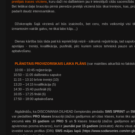
pretējais trases virziens
, kuru daži no dalībiekiem jau ir ietestējuši citās sacensībās
Bet lielākai daļai braucēju pirmā pieredze pretējā virzienā būs tikai treniņos, kas, 
padarīt daudz interesantākas.
Džokeraplis šajā virzienā arī būs izaicinošs, bet ceru, mēs veiksmīgi visi ti
izmantosim vairāk galvu, ne tikai labo kāju...;)
Dienas kārtība būs tāda pati kā iepriekšējā reizē - sākumā reģsitrācija, tad sapu
apstājas - treniņi, kvalifikācija, pusfināli, pēc kuriem sekos tehniskā pauze un
apbalvošanu.
PLĀNOTAIS PROVIZORISKAIS LAIKA PLĀNS
(var mainīties atkarībā no faktisk
10:00 – 10:45 reģistrācija
10:50 – 11:05 dalībnieku sapulce
11:15 – 13:10 brīvie treniņi (10)
13:20 – 14:15 kvalifikācija (5)
14:30 – 15:40 pusfināli (6)
16:05 – 17:25 fināli (6)
17:50 – 18:00 apbalvošana
Atgādināšu, ka DISCOMANIA OILHEAD čempionāts piedalās
SWS SPRINT
un
SW
var piedalīties
PRO klases
braucēji (dažos gadījumos arī citas klases, kuras tiks a
vecumā
virs 15 gadiem
un
PRO S
un
S
klases braucēji (dažos gadījumos arī 
apvienotas posma ietvaros), kuri ir
jaunāki par 15 gadiem
(ieskaitot). Aicinu visus 
izveidot savus profilus (DIN)
SWS mājas lapā
(
https://www.sodiwseries.com/en-gb