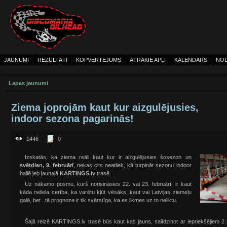
JAUNUMI
REZULTĀTI
KOPVĒRTĒJUMS
ĀTRĀKIE APĻI
KALENDĀRS
NOL
Lapas jaunumi
Ziema joprojām kaut kur aizgulējusies,
indoor sezona pagarinās!
1446
0
Izskatās, ka ziema reāli kaut kur ir aizgulējusies šosezon un
svētdien, 9. februārī
, nekas cits neatliek, kā turpināt sezonu indoor
hallē jeb jaunajā
KARTINGS.lv
trasē.
Uz nākamo posmu, kurš norisināsies 22. vai 23. februārī, ir kaut
kāda neliela cerība, ka varētu kļūt vēsāks, kaut vai Latvijas ziemeļu
galā, bet...tā prognoze ir tik svārstīga, ka es likmes uz to neliktu.
Šajā reizē KARTINGS.lv trasē būs kaut kas jauns, salīdzinot ar iepriekšējiem 