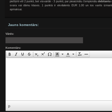
piešķirti vēl 2 punkti, bet visvairāk - 3 punkti, par pieaicinātu čempionātu
debitantu
svara vai dāmu klases. 1 punkts ir ekvilalents EUR 1.00 un tos varēs izmanto
apmaksai.
Jauns komentārs:
Vārds:
Komentārs:
p