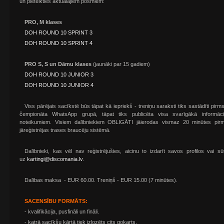
un pieteikties aktuālajiem posmiem:
PRO, M klases
DOH ROUND 10 SPRINT 3
DOH ROUND 10 SPRINT 4
PRO S, S un Dāmu klases
(jaunāki par 15 gadiem)
DOH ROUND 10 JUNIOR 3
DOH ROUND 10 JUNIOR 4
Viss pārējais sacīkstē būs tāpat kā iepriekš - treniņu saraksti tiks sastādīti pir
čempionāta WhatsApp grupā, tāpat tiks publicēta visa svarīgākā informā
noteikumiem. Visiem dalībniekiem OBLIGĀTI jāierodas vismaz 20 minūtes pi
jāreģistrējas trases braucēju sistēmā.
Dalībnieki, kas vēl nav reģistrējušies, aicinu to izdarīt savos profilos vai sū
uz
kartingi@discomania.lv
.
Dalības maksa - EUR 60.00. Treniņš - EUR 15.00 (7 minūtes).
SACENSĪBU FORMĀTS:
- kvalifikācija, pusfināli un fināli.
- katrā sacīkšu kārtā tiek izlozēts cits gokarts.