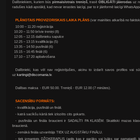
Dalībniekiem, kuriem būs
pirmais/otrais treniņš
, trasē
OBLIGĀTI jāierodas
uz re
radušies kādi apstākļi, kad nevar ierasties laicīgi, par to ir jāinformē laicīgi WhatsA
PLĀNOTAIS PROVIZORISKAIS LAIKA PLĀNS
(var mainīties atkarībā no faktisk
10:00 – 11:20 reģistrācija
10:20 – 11:50 brīvie treniņi (8)
12:05 – 12:15 dalībnieku sapulce
12:25 – 13:15 kvalifikācija (5)
13:35 – 14:50 pusfināli (6)
15:15 – 16:45 fināli (6)
17:10 – 17:20 apbalvošana
Dalībnieki, kas vēl nav reģistrējušies, aicinu to izdarīt savos profilos vai sū
uz
kartingi@discomania.lv
.
Dalības maksa - EUR 50.00. Treniņš - EUR 12.00 (7 minūtes).
SACENSĪBU FORMĀTS:
- kvalifikācija, pusfināli un fināli.
- katrā sacīkšu kārtā tiek izlozēts cits gokarts.
- pusfināla un fināla braucieni ir SADALĪTI PA KLASĒM. Skaitliski mazas klas
braucienā.
- zemākā fināla uzvarētājs TIEK UZ AUGSTĀKU FINĀLU.
- tiek izmantots DŽOKERAPLIS (aplis kas ir garāks vai īsāks par pamatapli), k