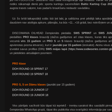
jeb PA PULKSTENI. Beidzamo reizi šāda konfigurācija bija nedaudz vairāk kā p
notiks nākamajā dienā pēc sporta kartingu sacensībām
Baltic Karting Cup 20
augsta trases saķere, kas padarīs braukšanu nedaudz savādāku.
Uz šo brīdi laikapstākļi solās būt ļoti labi, ja salīdzina pret pēdējā laika apstāk
daudziem nav atslēgta apkure, plānojās, ka būs +11...+16 grādi, bez nokrišņiem un ar
DISCOMANIA OILHEAD čempionāts piedalās
SWS SPRINT
un
SWS JUN
piedalīties
PRO klases
braucēji (dažos gadījumos arī citas klases, kuras tiks ap
vecumā
virs 15 gadiem
un
PRO S
un
S
klases braucēji (dažos gadījumos arī 
apvienotas posma ietvaros), kuri ir
jaunāki par 15 gadiem
(ieskaitot). Aicinu visus 
izveidot savus profilus (DIN)
SWS mājas lapā
(
https://www.sodiwseries.com/en-gb
un pieteikties aktuālajiem posmiem:
PRO klase
DOH ROUND 19 SPRINT 17
DOH ROUND 19 SPRINT 18
PRO S, S un Dāmu klases
(jaunāki par 15 gadiem)
DOH ROUND 19 JUNIOR 17
DOH ROUND 19 JUNIOR 18
Viss pārējais sacīkstē būs tāpat kā iepriekš - treniņu saraksti tiks sastādīti pir
čempionāta WhatsApp grupā, tāpat tiks publicēta visa svarīgākā informācija par s