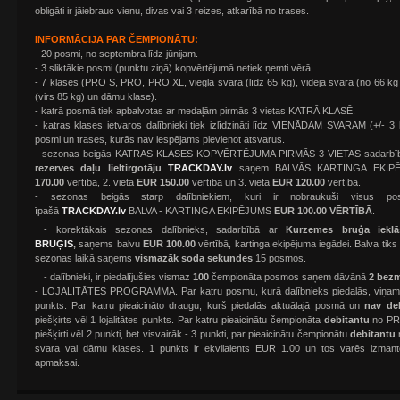
obligāti ir jāiebrauc vienu, divas vai 3 reizes, atkarībā no trases.
INFORMĀCIJA PAR ČEMPIONĀTU:
- 20 posmi, no septembra līdz jūnijam.
- 3 sliktākie posmi (punktu ziņā) kopvērtējumā netiek ņemti vērā.
- 7 klases (PRO S, PRO, PRO XL, vieglā svara (līdz 65 kg), vidējā svara (no 66 kg
(virs 85 kg) un dāmu klase).
- katrā posmā tiek apbalvotas ar medaļām pirmās 3 vietas KATRĀ KLASĒ.
- katras klases ietvaros dalībnieki tiek izlīdzināti līdz VIENĀDAM SVARAM (+/- 
posmi un trases, kurās nav iespējams pievienot atsvarus.
- sezonas beigās KATRAS KLASES KOPVĒRTĒJUMA PIRMĀS 3 VIETAS sadarbī
rezerves daļu lieltirgotāju
TRACKDAY.lv
saņem BALVĀS KARTINGA EKIPĒJ
170.00
vērtībā, 2. vieta
EUR 150.00
vērtībā un 3. vieta
EUR 120.00
vērtībā.
- sezonas beigās starp dalībniekiem, kuri ir nobraukuši visus p
īpašā
TRACKDAY.lv
BALVA - KARTINGA EKIPĒJUMS
EUR 100.00 VĒRTĪBĀ
.
-
korektākais sezonas dalībnieks, sadarbībā ar
Kurzemes bruģa iekl
BRUĢIS
,
saņems balvu
EUR
100.00
vērtībā, kartinga ekipējuma iegādei. Balva tiks
sezonas laikā saņems
vismazāk soda sekundes
15 posmos.
- dalībnieki, ir piedalījušies vismaz
100
čempionāta posmos saņem dāvānā
2 bez
- LOJALITĀTES PROGRAMMA. Par katru posmu, kurā dalībnieks piedalās, viņam tiks
punkts. Par katru pieaicināto draugu, kurš piedalās aktuālajā posmā un
nav de
piešķirts vēl 1 lojalitātes punkts. Par katru pieaicinātu čempionāta
debitantu
no PRO
piešķirti vēl 2 punkti, bet visvairāk - 3 punkti, par pieaicinātu čempionātu
debitantu
svara vai dāmu klases. 1 punkts ir ekvilalents EUR 1.00 un tos varēs izmanto
apmaksai.