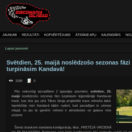
JAUNUMI
REZULTĀTI
KOPVĒRTĒJUMS
ĀTRĀKIE APĻI
KALENDĀRS
NOL
Lapas jaunumi
Svētdien, 25. maijā noslēdzošo sezonas fāzi
turpināsim Kandavā!
1588
0
Pēc veiksmīgi aizvadītiem 2 Igaunijas posmiem,
svētdien, 25.
maijā
noslēdzošo sezonas fāzi turpināsim leģendārājā Kandavas
trasē, kas būs jau otrā Tilkes biroja projektētā trase mēneša laikā.
Iepriekšējo reizi Kandavā bijām rudenī, kad pavadījam to
ziemas
miegā
, nu jau tā gandrīz mēnesi ir
atmodusies
un gatava mūs
uzņemt.
Šoreiz brauksim standarta konfigurāciju, tikai...PRETĒJĀ VIRZIENĀ