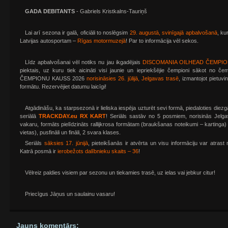
GADA DEBITANTS
- Gabriels Kristkalns-Tauriņš
Lai arī sezona ir galā, oficiāli to noslēgsim
29. augustā, svinīgajā apbalvošanā
, ku
Latvijas autosportam –
Rīgas motormuzejā
! Par to informācija vēl sekos.
Līdz apbalvošanai vēl notiks nu jau ikgadējais
DISCOMANIA OILHEAD ČEMPI
piektais, uz kuru tiek aicināti visi jaunie un iepriekšējie čempioni sākot no č
ČEMPIONU KAUSS 2026
norisināsies 26. jūlijā, Jelgavas trasē
, izmantojot pietuv
formātu. Rezervējiet datumu laicīgi!
Atgādināšu, ka starpsezonā ir lieliska iespēja uzturēt sevi formā, piedaloties diez
seriālā
TRACKDAY.eu RX KART
! Seriāls sastāv no 5 posmiem, norisinās Jelga
vakaru, formāts pielīdzināts rallijkrosa formātam (braukšanas noteikumi – kartinga) 
vietas), pusfināli un fināli, 2 svara klases.
Seriāls
sāksies 17. jūnijā
, pieteikšanās ir atvērta un visu informāciju var atras
Katrā posmā ir
ierobežots dalībnieku skaits – 36
!
Vēlreiz paldies visiem par sezonu un tiekamies trasē, uz ielas vai jebkur citur!
Priecīgus Jāņus un saulainu vasaru!
Jauns komentārs: