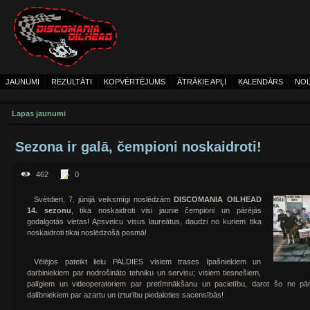
JAUNUMI
REZULTĀTI
KOPVĒRTĒJUMS
ĀTRĀKIE APĻI
KALENDĀRS
NOL
Lapas jaunumi
Sezona ir galā, čempioni noskaidroti!
462
0
Svētdien, 7. jūnijā veiksmīgi noslēdzām
DISCOMANIA OILHEAD
14. sezonu
, tika noskaidroti visi jaunie čempioni un pārējās
godalgotās vietas! Apsveicu visus laureātus, daudzi no kuriem tika
noskaidroti tikai noslēdzošā posmā!
Vēlējos pateikt lielu PALDIES visiem trases īpašniekiem un
darbiniekiem par nodrošināto tehniku un servisu; visiem tiesnešiem,
palīgiem un videoperatoriem par pretīmnākšanu un pacietību, darot šo ne pār
dalībniekiem par azartu un izturību piedaloties sacensībās!