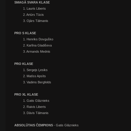
SMAGĀ SVARA KLASE
1. Lauris Liberts
2. Artūrs Tūcis
3. Ojārs Tālmanis
PRO S KLASE
1. Henriks Dovguško
2. Karlīna Gladiševa
3. Armands Mednis
PRO KLASE
1. Sergejs Ļesiks
2. Matīss Apsīts
3. Vadims Bergfelds
PRO XL KLASE
1. Gatis Glāznieks
2. Raivis Liberts
3. Dāvis Tālmanis
ABSOLŪTAIS ČEMPIONS
- Gatis Glāznieks