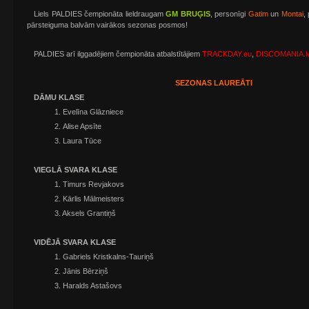
Liels PALDIES čempionāta lieldraugam
GM BRUĢIS
, personīgi
Gatim
un
Montai
,
pārsteiguma balvām vairākos sezonas posmos!
PALDIES arī ilggadējiem čempionāta atbalstītājiem
TRACKDAY.eu
,
DISCOMANIA.l
SEZONAS LAUREĀTI
DĀMU KLASE
1. Evelīna Glāzniece
2. Alise Apsīte
3. Laura Tūce
VIEGLĀ SVARA KLASE
1. Timurs Revjakovs
2. Kārlis Mālmeisters
3. Aksels Grantiņš
VIDĒJĀ SVARA KLASE
1. Gabriels Kristkalns-Tauriņš
2. Jānis Bērziņš
3. Haralds Astašovs